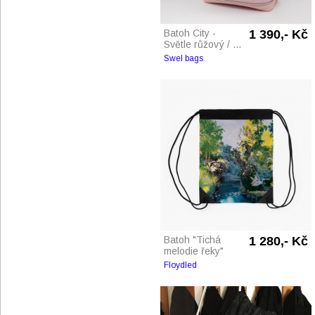
Batoh City -
1 390,- Kč
Světle růžový / ...
Swel bags
Batoh "Tichá
1 280,- Kč
melodie řeky"
Floydled