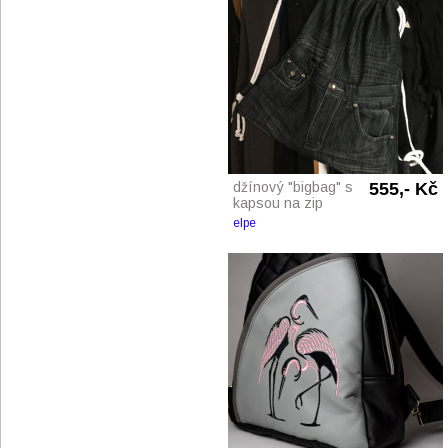
džínový "bigbag" s
555,- Kč
kapsou na zip
elpe