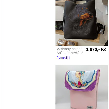
Vyšívaný batoh
1 670,- Kč
Safe - Jezevčík 3
Pampalini