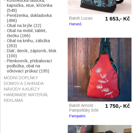
Kosmetická taštička,
kapsička, etue, klíčenka
(549)
Peněženka, dokladovka
Batoh Lucas
1 653,- Kč
(496)
Hanas1
Obal na brýle
(22)
Obal na mobil, tablet,
čtečku
(166)
Obal na knihu, záložka
(263)
Diář, deník, zápisník, blok
(100)
Plenkovník, přebalovací
podložka, obal na
očkovací průkaz
(195)
MÓDNÍ DOPLŇKY
DOMOV A ZAHRADA
NÁVODY A KURZY
HANDMADE MATERIÁL
REKLAMA
Batoh Arnošt -
1 750,- Kč
Pampelišky bílé
Pampalini