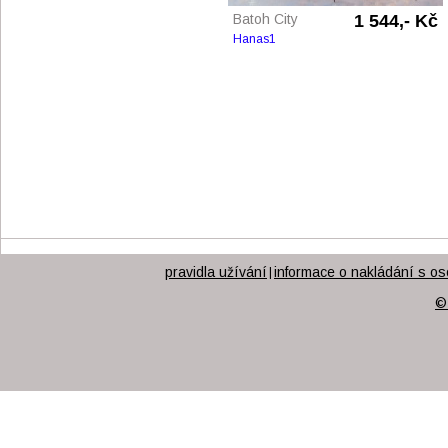
Batoh City
1 544,- Kč
Hanas1
pravidla užívání
informace o nakládání s os
|
©