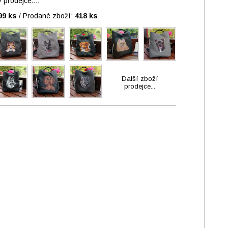
prodejce....
99 ks
/
Prodané zboží:
418 ks
Další zboží
prodejce...