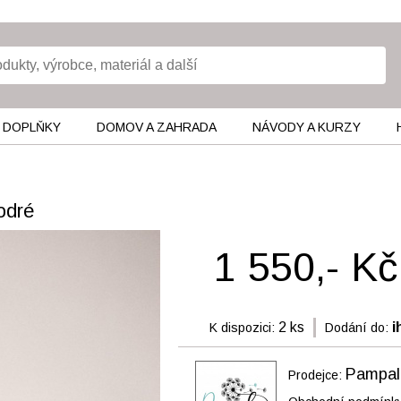
 DOPLŇKY
DOMOV A ZAHRADA
NÁVODY A KURZY
odré
1 550,- Kč
2 ks
i
K dispozici:
Dodání do:
Pampali
Prodejce: