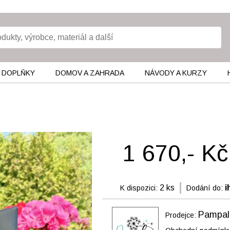
 DOPLŇKY
DOMOV A ZAHRADA
NÁVODY A KURZY
1 670,- Kč
2 ks
i
K dispozici:
Dodání do:
Pampali
Prodejce: