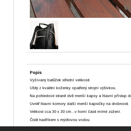
Popis
Vyšívaný batůžek střední velikosti.
Ušitý z kvalitní koženky opatřený strojní výšivkou.
Na pohledové straně dvě menší kapsy a hlavní přístup do 
Uvnitř hlavní komory další menší kapsičky na drobnosti.
Velikost cca 30 x 30 cm....v horní části mírné zúžení.
Čistit hadříkem s mýdlovou vodou.