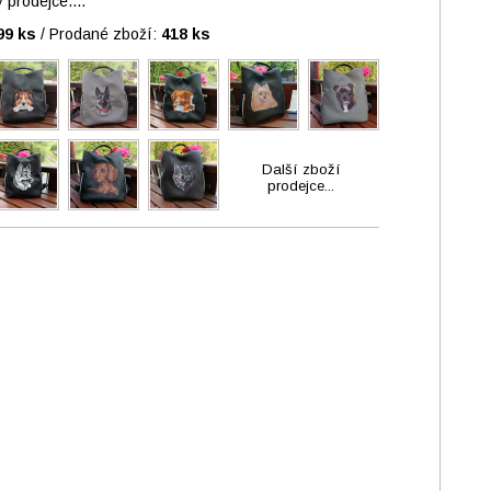
prodejce....
99 ks
/
Prodané zboží:
418 ks
Další zboží
prodejce...