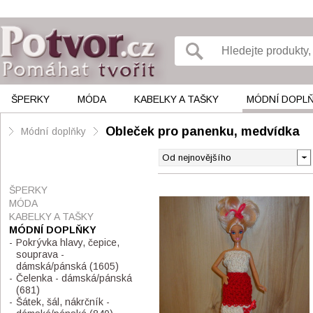
ŠPERKY
MÓDA
KABELKY A TAŠKY
MÓDNÍ DOPL
Obleček pro panenku, medvídka
Módní doplňky
ŠPERKY
MÓDA
KABELKY A TAŠKY
MÓDNÍ DOPLŇKY
Pokrývka hlavy, čepice,
souprava -
dámská/pánská
(1605)
Čelenka - dámská/pánská
(681)
Šátek, šál, nákrčník -