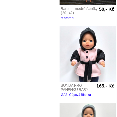
Barbie - modré šatičky
50,- Kč
(20_42)
Machmel
BUNDA PRO
165,- Kč
PANENKU BABY ...
GABI Čápová Blanka