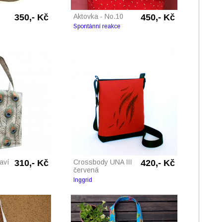
350,- Kč
Aktovka - No.10
450,- Kč
Spontánní reakce
aví
310,- Kč
Crossbody UNA III
420,- Kč
červená
Inggrid