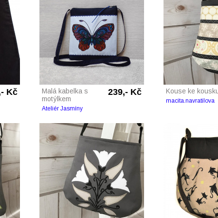
,- Kč
Malá kabelka s
239,- Kč
Kouse ke kousku
motýlkem
macita.navratilova
Ateliér Jasmíny