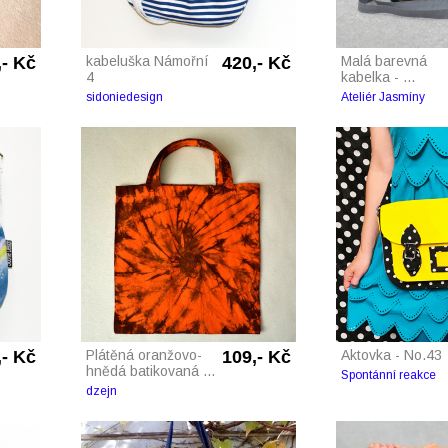
,- Kč
kabeluška Námořní
420,- Kč
Malá barevná
4
kabelka - ...
sidoniedesign
Ateliér Jasmíny
,- Kč
Plátěná oranžovo-
109,- Kč
Aktovka - No.43
hnědá batikovaná ...
Spontánní reakce
dzejn