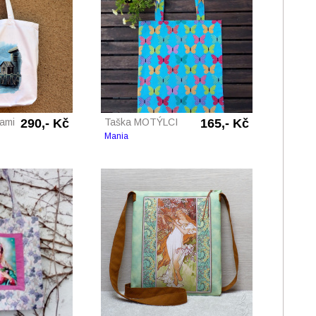
kami
290,- Kč
Taška MOTÝLCI
165,- Kč
Mania