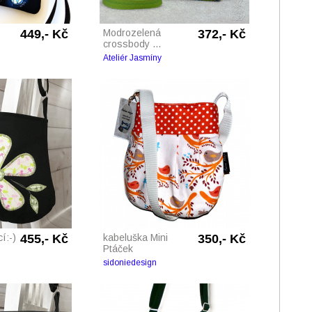
449,- Kč
Modrozelená
372,- Kč
crossbody ...
Ateliér Jasmíny
í:-)
455,- Kč
kabeluška Mini
350,- Kč
Ptáček
sidoniedesign