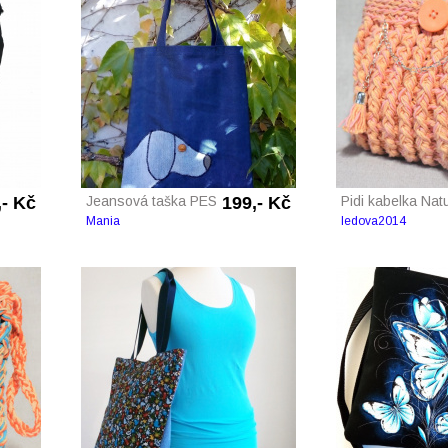
,- Kč
Jeansová taška PES
199,- Kč
Pidi kabelka Nat
Mania
ledova2014