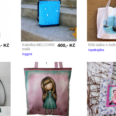
,- Kč
Kabelka MELCOIRE
400,- Kč
Bílá taška s loď
malá
lopatkajitka
Inggrid