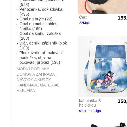
(548)
Peněženka, dokladovka
(496)
Čert
155
Obal na brýle
(22)
22Maki
Obal na mobil, tablet,
čtečku
(166)
Obal na knihu, záložka
(263)
Diář, deník, zápisník, blok
(100)
Plenkovník, přebalovací
podložka, obal na
očkovací průkaz
(195)
MÓDNÍ DOPLŇKY
DOMOV A ZAHRADA
NÁVODY A KURZY
HANDMADE MATERIÁL
REKLAMA
kabeluška S
350
holčičkou
sidoniedesign