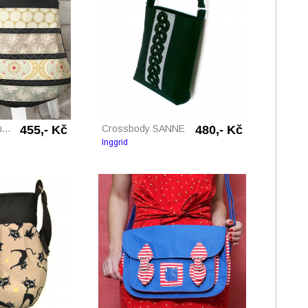
...
455,- Kč
Crossbody SANNE
480,- Kč
Inggrid