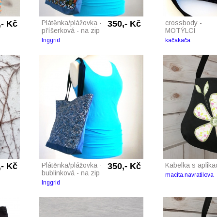
,- Kč
Plátěnka/plážovka -
350,- Kč
crossbody -
příšerková - na zip
MOTÝLCI
Inggrid
kačakača
,- Kč
Plátěnka/plážovka -
350,- Kč
Kabelka s aplikac
bublinková - na zip
macita.navratilova
Inggrid