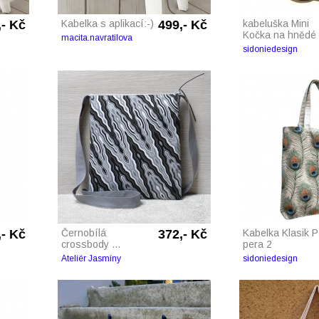
,- Kč
Kabelka s aplikací:-)
499,- Kč
kabeluška Mini
Kočka na hnědé
macita.navratilova
sidoniedesign
,- Kč
Černobílá
372,- Kč
Kabelka Klasik P
crossbody ...
pera 2
Ateliér Jasmíny
sidoniedesign