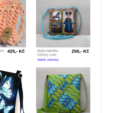
ure
425,- Kč
Malá kabelka -
250,- Kč
Dětský svět
Ateliér Jasmíny