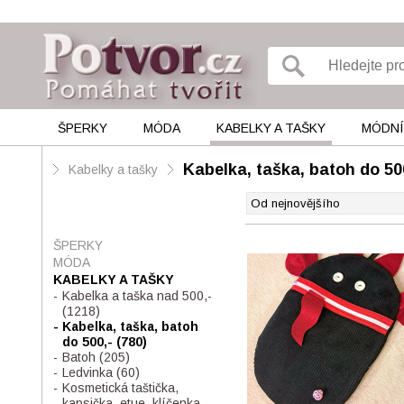
ŠPERKY
MÓDA
KABELKY A TAŠKY
MÓDNÍ
Kabelka, taška, batoh do 50
Kabelky a tašky
ŠPERKY
MÓDA
KABELKY A TAŠKY
Kabelka a taška nad 500,-
(1218)
Kabelka, taška, batoh
do 500,-
(780)
Batoh
(205)
Ledvinka
(60)
Kosmetická taštička,
kapsička, etue, klíčenka