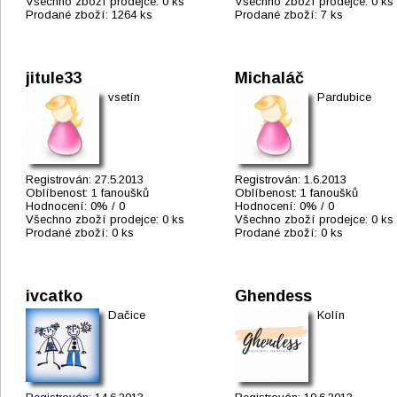
Všechno zboží prodejce:
0 ks
Všechno zboží prodejce:
0 ks
Prodané zboží:
1264 ks
Prodané zboží:
7 ks
jitule33
Michaláč
vsetín
Pardubice
Registrován:
27.5.2013
Registrován:
1.6.2013
Oblíbenost:
1 fanoušků
Oblíbenost:
1 fanoušků
Hodnocení:
0% / 0
Hodnocení:
0% / 0
Všechno zboží prodejce:
0 ks
Všechno zboží prodejce:
0 ks
Prodané zboží:
0 ks
Prodané zboží:
0 ks
ivcatko
Ghendess
Dačice
Kolín