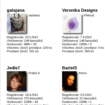
galajana
Veronika Designs
studená
Přelouč
Registrován:
20.2.2013
Registrován:
7.4.2013
Oblíbenost:
249 fanoušků
Oblíbenost:
148 fanoušků
Hodnocení:
98% / 29
Hodnocení:
100% / 5
Všechno zboží prodejce:
225 ks
Všechno zboží prodejce:
0 ks
Prodané zboží:
531 ks
Prodané zboží:
930 ks
Jedle7
Barlet5
Praha 6
Krnov
Registrován:
18.4.2013
Registrován:
5.5.2013
Oblíbenost:
370 fanoušků
Oblíbenost:
22 fanoušků
Hodnocení:
100% / 43
Hodnocení:
100% / 1