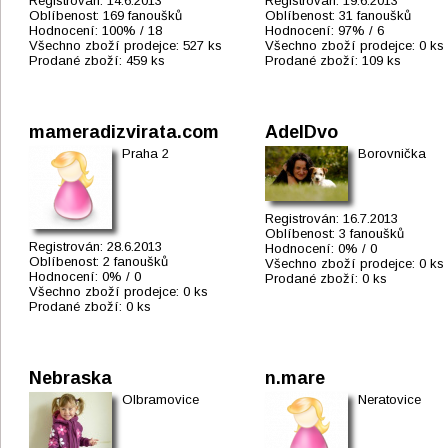
Registrován:
14.6.2013
Registrován:
19.6.2013
Oblíbenost:
169 fanoušků
Oblíbenost:
31 fanoušků
Hodnocení:
100% / 18
Hodnocení:
97% / 6
Všechno zboží prodejce:
527 ks
Všechno zboží prodejce:
0 ks
Prodané zboží:
459 ks
Prodané zboží:
109 ks
mameradizvirata.com
AdelDvo
Praha 2
Borovnička
Registrován:
16.7.2013
Oblíbenost:
3 fanoušků
Registrován:
28.6.2013
Hodnocení:
0% / 0
Oblíbenost:
2 fanoušků
Všechno zboží prodejce:
0 ks
Hodnocení:
0% / 0
Prodané zboží:
0 ks
Všechno zboží prodejce:
0 ks
Prodané zboží:
0 ks
Nebraska
n.mare
Olbramovice
Neratovice