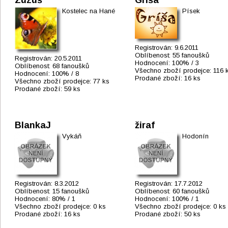
Zuzuš
Gríša
Kostelec na Hané
Písek
Registrován:
9.6.2011
Oblíbenost:
55 fanoušků
Registrován:
20.5.2011
Hodnocení:
100% / 3
Oblíbenost:
68 fanoušků
Všechno zboží prodejce:
116 
Hodnocení:
100% / 8
Prodané zboží:
16 ks
Všechno zboží prodejce:
77 ks
Prodané zboží:
59 ks
BlankaJ
žiraf
Vykáň
Hodonín
Registrován:
8.3.2012
Registrován:
17.7.2012
Oblíbenost:
15 fanoušků
Oblíbenost:
60 fanoušků
Hodnocení:
80% / 1
Hodnocení:
100% / 1
Všechno zboží prodejce:
0 ks
Všechno zboží prodejce:
0 ks
Prodané zboží:
16 ks
Prodané zboží:
50 ks