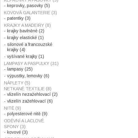
KEPROVKY A PASOVKY
(5)
keprovky, pasovky
(5)
KOVOVÁ GALANTERIE
(3)
patentky
(3)
KRAJKY A MADEIRY
(8)
krajky bavlněné
(2)
krajky elastické
(1)
silonové a francouzské
krajky
(4)
vyšívané krajky
(1)
LAMPASY A PASPULKY
(31)
lampasy
(25)
výpustky, lemovky
(6)
NÁPLETY
(5)
NETKANÉ TEXTILIE
(8)
vlizelín nezažehlovací
(2)
vlizelín zažehlovací
(6)
NITĚ
(9)
polyesterové nitě
(9)
ODĚVNÍ A LACLOVÉ
SPONY
(3)
kovové
(3)