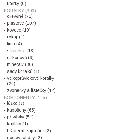
utěrky
(6)
KORÁLKY
(300)
dřevěné
(71)
plastové
(107)
kovové
(19)
rokajl
(1)
fimo
(4)
skleněné
(18)
silikonové
(3)
minerály
(36)
sady korálků
(1)
velkoprůvlekové korálky
(26)
zvonečky a lístečky
(12)
KOMPONENTY
(125)
lůžka
(1)
kabošony
(65)
přívěsky
(51)
kaplíky
(1)
bižuterní zapínání
(2)
spojovací díly
(2)