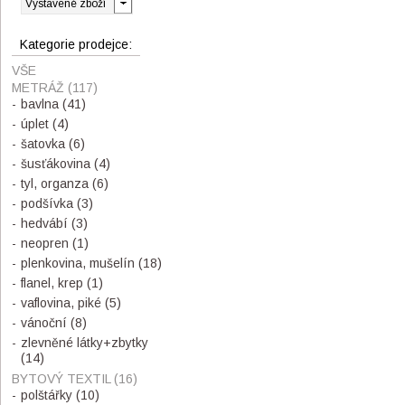
Kategorie prodejce:
VŠE
METRÁŽ
(117)
bavlna
(41)
úplet
(4)
šatovka
(6)
šusťákovina
(4)
tyl, organza
(6)
podšívka
(3)
hedvábí
(3)
neopren
(1)
plenkovina, mušelín
(18)
flanel, krep
(1)
vaflovina, piké
(5)
vánoční
(8)
zlevněné látky+zbytky
(14)
BYTOVÝ TEXTIL
(16)
polštářky
(10)