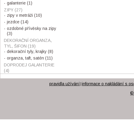
galanterie
(1)
ZIPY
(27)
zipy v metráži
(10)
jezdce
(14)
ozdobné přívěsky na zipy
(3)
DEKORAČNÍ ORGANZA,
TYL, ŠIFON
(19)
dekorační tyly, krajky
(8)
organza, taft, satén
(11)
DOPRODEJ GALANTERIE
(4)
pravidla užívání
informace o nakládání s os
|
©