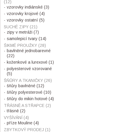
(12)
vzorovky indiánské
(3)
vzorovky krojové
(4)
vzorovky ostatní
(5)
SUCHÉ ZIPY
(21)
zipy v metráži
(7)
samolepicí tvary
(14)
ŠIKMÉ PROUŽKY
(28)
bavlněné jednobarevné
(22)
koženkové a lurexové
(1)
polyesterové vzorované
(5)
ŠŇŮRY A TKANIČKY
(26)
šňůry bavlněné
(12)
šňůry polyesterové
(10)
šňůry do mikin hotové
(4)
TŘÁSNĚ A STŘAPCE
(2)
třásně
(2)
VYŠÍVÁNÍ
(4)
příze Mouline
(4)
ZBYTKOVÝ PRODEJ
(1)