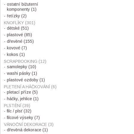
ostatní bižuterní
komponenty
(1)
řetízky
(2)
KNOFLÍKY
(301)
dětské
(51)
plastové
(85)
dřevěné
(155)
kovové
(7)
kokos
(1)
SCRAPBOOKING
(12)
samolepky
(10)
washi pásky
(1)
plastové ozdoby
(1)
PLETENÍ A HÁČKOVÁNÍ
(6)
pletací příze
(5)
háčky, jehlice
(1)
PLSTĚNÍ
(39)
filc / plsť
(32)
filcové výseky
(7)
VÁNOČNÍ DEKORACE
(3)
dřevěná dekorace
(1)