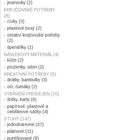
jmenovky
(2)
KREJČOVSKÉ POTŘEBY
(8)
cívky
(3)
plastové boxy
(2)
ostatní krejčovské potřeby
(2)
špendílky
(1)
NÁVLEKOVÝ MATERIÁL
(4)
kůže
(2)
pruženky, silon
(2)
KREATIVNÍ POTŘEBY
(5)
drátky, bambulky
(3)
oči, čumáky
(2)
VYBAVENÍ PRODEJEN
(10)
štítky, karty
(6)
papírové, plastové a
celofánové sáčky
(4)
STUHY
(147)
jednobarevné
(37)
plátnové
(11)
puntíkované
(8)