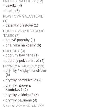
OZDOBY NA ODĚVY
(12)
vsadky
(4)
brože
(8)
PLASTOVÁ GALANTERIE
(1)
patentky plastové
(1)
POLOTOVARY K VÝROBĚ
TAŠEK
(7)
hotové popruhy
(1)
dna, víka na košíky
(6)
POPRUHY
(3)
popruhy bavlněné
(1)
popruhy polyesterové
(2)
PRÝMKY A HADOVKY
(23)
prýmky / krajky monofilové
(6)
prýmky bambulkové
(2)
prýmky flitrové a
kamínkové
(5)
prýmky volánkové
(6)
prýmky bavlněné
(4)
VZOROVKY A KROJOVKY