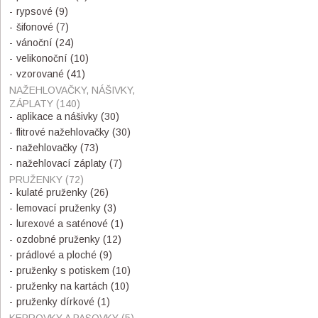
rypsové
(9)
šifonové
(7)
vánoční
(24)
velikonoční
(10)
vzorované
(41)
NAŽEHLOVAČKY, NÁŠIVKY,
ZÁPLATY
(140)
aplikace a nášivky
(30)
flitrové nažehlovačky
(30)
nažehlovačky
(73)
nažehlovací záplaty
(7)
PRUŽENKY
(72)
kulaté pruženky
(26)
lemovací pruženky
(3)
lurexové a saténové
(1)
ozdobné pruženky
(12)
prádlové a ploché
(9)
pruženky s potiskem
(10)
pruženky na kartách
(10)
pruženky dírkové
(1)