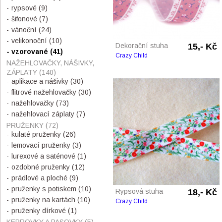
rypsové
(9)
šifonové
(7)
vánoční
(24)
velikonoční
(10)
Dekorační stuha
15,- Kč
vzorované
(41)
Crazy Child
NAŽEHLOVAČKY, NÁŠIVKY,
ZÁPLATY
(140)
aplikace a nášivky
(30)
flitrové nažehlovačky
(30)
nažehlovačky
(73)
nažehlovací záplaty
(7)
PRUŽENKY
(72)
kulaté pruženky
(26)
lemovací pruženky
(3)
lurexové a saténové
(1)
ozdobné pruženky
(12)
prádlové a ploché
(9)
pruženky s potiskem
(10)
Rypsová stuha
18,- Kč
pruženky na kartách
(10)
Crazy Child
pruženky dírkové
(1)