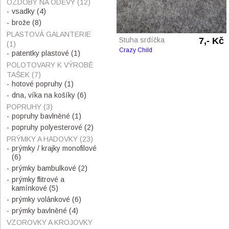
OZDOBY NA ODĚVY
(12)
vsadky
(4)
brože
(8)
PLASTOVÁ GALANTERIE
Stuha srdíčka
7,- Kč
(1)
Crazy Child
patentky plastové
(1)
POLOTOVARY K VÝROBĚ
TAŠEK
(7)
hotové popruhy
(1)
dna, víka na košíky
(6)
POPRUHY
(3)
popruhy bavlněné
(1)
popruhy polyesterové
(2)
PRÝMKY A HADOVKY
(23)
prýmky / krajky monofilové
(6)
prýmky bambulkové
(2)
prýmky flitrové a
kamínkové
(5)
prýmky volánkové
(6)
prýmky bavlněné
(4)
VZOROVKY A KROJOVKY