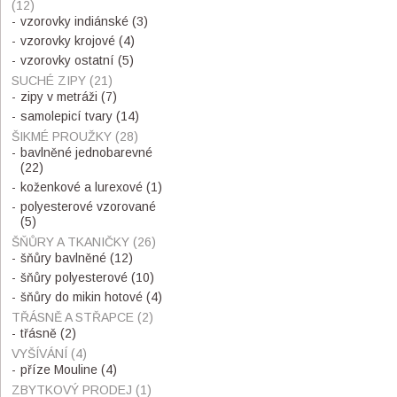
(12)
vzorovky indiánské
(3)
vzorovky krojové
(4)
vzorovky ostatní
(5)
SUCHÉ ZIPY
(21)
zipy v metráži
(7)
samolepicí tvary
(14)
ŠIKMÉ PROUŽKY
(28)
bavlněné jednobarevné
(22)
koženkové a lurexové
(1)
polyesterové vzorované
(5)
ŠŇŮRY A TKANIČKY
(26)
šňůry bavlněné
(12)
šňůry polyesterové
(10)
šňůry do mikin hotové
(4)
TŘÁSNĚ A STŘAPCE
(2)
třásně
(2)
VYŠÍVÁNÍ
(4)
příze Mouline
(4)
ZBYTKOVÝ PRODEJ
(1)