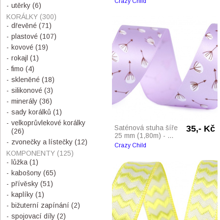
Crazy Child
utěrky
(6)
KORÁLKY
(300)
dřevěné
(71)
plastové
(107)
kovové
(19)
rokajl
(1)
fimo
(4)
skleněné
(18)
silikonové
(3)
minerály
(36)
sady korálků
(1)
velkoprůvlekové korálky
Saténová stuha šíře
35,- Kč
(26)
25 mm (1,80m) - ...
zvonečky a lístečky
(12)
Crazy Child
KOMPONENTY
(125)
lůžka
(1)
kabošony
(65)
přívěsky
(51)
kaplíky
(1)
bižuterní zapínání
(2)
spojovací díly
(2)