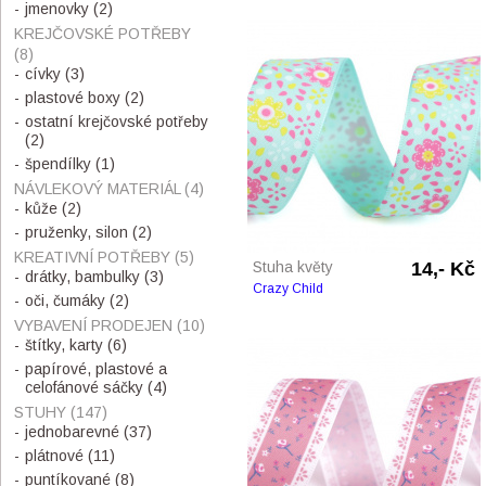
jmenovky
(2)
KREJČOVSKÉ POTŘEBY
(8)
cívky
(3)
plastové boxy
(2)
ostatní krejčovské potřeby
(2)
špendílky
(1)
NÁVLEKOVÝ MATERIÁL
(4)
kůže
(2)
pruženky, silon
(2)
KREATIVNÍ POTŘEBY
(5)
Stuha květy
14,- Kč
drátky, bambulky
(3)
Crazy Child
oči, čumáky
(2)
VYBAVENÍ PRODEJEN
(10)
štítky, karty
(6)
papírové, plastové a
celofánové sáčky
(4)
STUHY
(147)
jednobarevné
(37)
plátnové
(11)
puntíkované
(8)