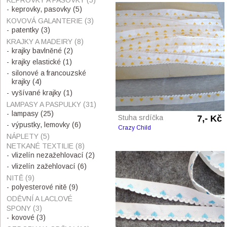
KEPROVKY A PASOVKY
(5)
keprovky, pasovky
(5)
KOVOVÁ GALANTERIE
(3)
patentky
(3)
KRAJKY A MADEIRY
(8)
krajky bavlněné
(2)
krajky elastické
(1)
silonové a francouzské
krajky
(4)
vyšívané krajky
(1)
LAMPASY A PASPULKY
(31)
lampasy
(25)
Stuha srdíčka
7,- Kč
výpustky, lemovky
(6)
Crazy Child
NÁPLETY
(5)
NETKANÉ TEXTILIE
(8)
vlizelín nezažehlovací
(2)
vlizelín zažehlovací
(6)
NITĚ
(9)
polyesterové nitě
(9)
ODĚVNÍ A LACLOVÉ
SPONY
(3)
kovové
(3)