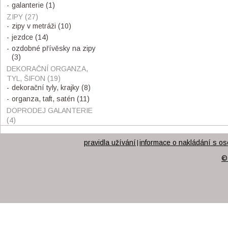
galanterie
(1)
ZIPY
(27)
zipy v metráži
(10)
jezdce
(14)
ozdobné přívěsky na zipy
(3)
DEKORAČNÍ ORGANZA,
TYL, ŠIFON
(19)
dekorační tyly, krajky
(8)
organza, taft, satén
(11)
DOPRODEJ GALANTERIE
(4)
pravidla užívání
informace o nakládání s os
|
©