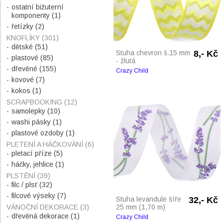
ostatní bižuterní
komponenty
(1)
řetízky
(2)
KNOFLÍKY
(301)
dětské
(51)
Stuha chevron š.15 mm
8,- Kč
plastové
(85)
- žlutá
dřevěné
(155)
Crazy Child
kovové
(7)
kokos
(1)
SCRAPBOOKING
(12)
samolepky
(10)
washi pásky
(1)
plastové ozdoby
(1)
PLETENÍ A HÁČKOVÁNÍ
(6)
pletací příze
(5)
háčky, jehlice
(1)
PLSTĚNÍ
(39)
filc / plsť
(32)
filcové výseky
(7)
Stuha levandule šíře
32,- Kč
VÁNOČNÍ DEKORACE
(3)
25 mm (1,70 m)
dřevěná dekorace
(1)
Crazy Child