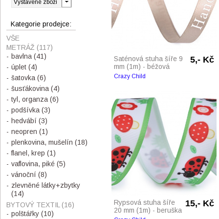
Kategorie prodejce:
VŠE
METRÁŽ
(117)
bavlna
(41)
Saténová stuha šíře 9
5,- Kč
mm (1m) - béžová
úplet
(4)
Crazy Child
šatovka
(6)
šusťákovina
(4)
tyl, organza
(6)
podšívka
(3)
hedvábí
(3)
neopren
(1)
plenkovina, mušelín
(18)
flanel, krep
(1)
vaflovina, piké
(5)
vánoční
(8)
zlevněné látky+zbytky
(14)
Rypsová stuha šíře
15,- Kč
BYTOVÝ TEXTIL
(16)
20 mm (1m) - beruška
polštářky
(10)