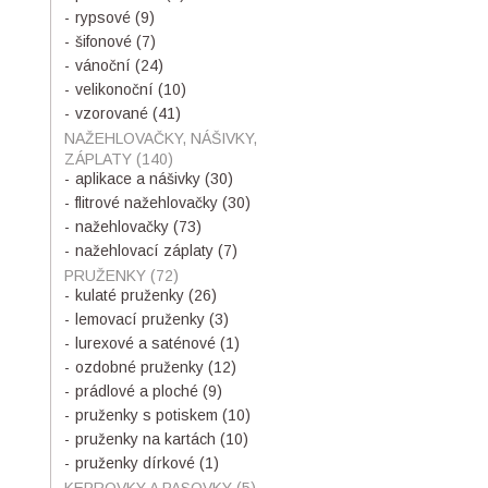
rypsové
(9)
šifonové
(7)
vánoční
(24)
velikonoční
(10)
vzorované
(41)
NAŽEHLOVAČKY, NÁŠIVKY,
ZÁPLATY
(140)
aplikace a nášivky
(30)
flitrové nažehlovačky
(30)
nažehlovačky
(73)
nažehlovací záplaty
(7)
PRUŽENKY
(72)
kulaté pruženky
(26)
lemovací pruženky
(3)
lurexové a saténové
(1)
ozdobné pruženky
(12)
prádlové a ploché
(9)
pruženky s potiskem
(10)
pruženky na kartách
(10)
pruženky dírkové
(1)