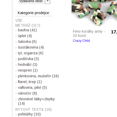
Kategorie prodejce:
VŠE
METRÁŽ
(117)
bavlna
(41)
Fimo korálky army -
17
10 kusů
úplet
(4)
Crazy Child
šatovka
(6)
šusťákovina
(4)
tyl, organza
(6)
podšívka
(3)
hedvábí
(3)
neopren
(1)
plenkovina, mušelín
(18)
flanel, krep
(1)
vaflovina, piké
(5)
vánoční
(8)
zlevněné látky+zbytky
(14)
BYTOVÝ TEXTIL
(16)
polštářky
(10)