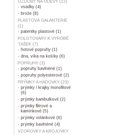
OZDOBY NA ODĚVY
(12)
vsadky
(4)
brože
(8)
PLASTOVÁ GALANTERIE
(1)
patentky plastové
(1)
POLOTOVARY K VÝROBĚ
TAŠEK
(7)
hotové popruhy
(1)
dna, víka na košíky
(6)
POPRUHY
(3)
popruhy bavlněné
(1)
popruhy polyesterové
(2)
PRÝMKY A HADOVKY
(23)
prýmky / krajky monofilové
(6)
prýmky bambulkové
(2)
prýmky flitrové a
kamínkové
(5)
prýmky volánkové
(6)
prýmky bavlněné
(4)
VZOROVKY A KROJOVKY