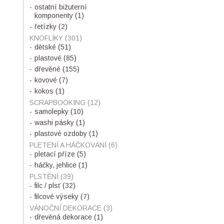
ostatní bižuterní
komponenty
(1)
řetízky
(2)
KNOFLÍKY
(301)
dětské
(51)
plastové
(85)
dřevěné
(155)
kovové
(7)
kokos
(1)
SCRAPBOOKING
(12)
samolepky
(10)
washi pásky
(1)
plastové ozdoby
(1)
PLETENÍ A HÁČKOVÁNÍ
(6)
pletací příze
(5)
háčky, jehlice
(1)
PLSTĚNÍ
(39)
filc / plsť
(32)
filcové výseky
(7)
VÁNOČNÍ DEKORACE
(3)
dřevěná dekorace
(1)