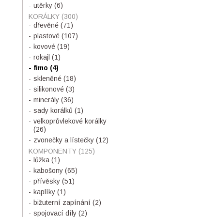
utěrky
(6)
KORÁLKY
(300)
dřevěné
(71)
plastové
(107)
kovové
(19)
rokajl
(1)
fimo
(4)
skleněné
(18)
silikonové
(3)
minerály
(36)
sady korálků
(1)
velkoprůvlekové korálky
(26)
zvonečky a lístečky
(12)
KOMPONENTY
(125)
lůžka
(1)
kabošony
(65)
přívěsky
(51)
kaplíky
(1)
bižuterní zapínání
(2)
spojovací díly
(2)