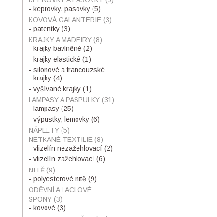
KEPROVKY A PASOVKY
(5)
keprovky, pasovky
(5)
KOVOVÁ GALANTERIE
(3)
patentky
(3)
KRAJKY A MADEIRY
(8)
krajky bavlněné
(2)
krajky elastické
(1)
silonové a francouzské
krajky
(4)
vyšívané krajky
(1)
LAMPASY A PASPULKY
(31)
lampasy
(25)
výpustky, lemovky
(6)
NÁPLETY
(5)
NETKANÉ TEXTILIE
(8)
vlizelín nezažehlovací
(2)
vlizelín zažehlovací
(6)
NITĚ
(9)
polyesterové nitě
(9)
ODĚVNÍ A LACLOVÉ
SPONY
(3)
kovové
(3)