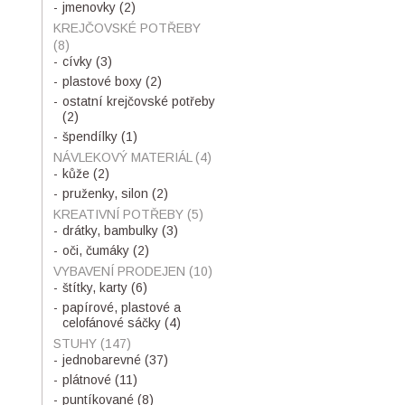
jmenovky
(2)
KREJČOVSKÉ POTŘEBY
(8)
cívky
(3)
plastové boxy
(2)
ostatní krejčovské potřeby
(2)
špendílky
(1)
NÁVLEKOVÝ MATERIÁL
(4)
kůže
(2)
pruženky, silon
(2)
KREATIVNÍ POTŘEBY
(5)
drátky, bambulky
(3)
oči, čumáky
(2)
VYBAVENÍ PRODEJEN
(10)
štítky, karty
(6)
papírové, plastové a
celofánové sáčky
(4)
STUHY
(147)
jednobarevné
(37)
plátnové
(11)
puntíkované
(8)