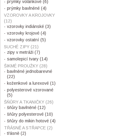
prýmky volánkové
(6)
prýmky bavlněné
(4)
VZOROVKY A KROJOVKY
(12)
vzorovky indiánské
(3)
vzorovky krojové
(4)
vzorovky ostatní
(5)
SUCHÉ ZIPY
(21)
zipy v metráži
(7)
samolepicí tvary
(14)
ŠIKMÉ PROUŽKY
(28)
bavlněné jednobarevné
(22)
koženkové a lurexové
(1)
polyesterové vzorované
(5)
ŠŇŮRY A TKANIČKY
(26)
šňůry bavlněné
(12)
šňůry polyesterové
(10)
šňůry do mikin hotové
(4)
TŘÁSNĚ A STŘAPCE
(2)
třásně
(2)