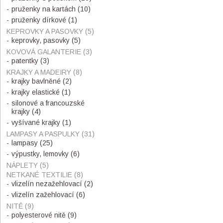
pruženky na kartách
(10)
pruženky dírkové
(1)
KEPROVKY A PASOVKY
(5)
keprovky, pasovky
(5)
KOVOVÁ GALANTERIE
(3)
patentky
(3)
KRAJKY A MADEIRY
(8)
krajky bavlněné
(2)
krajky elastické
(1)
silonové a francouzské
krajky
(4)
vyšívané krajky
(1)
LAMPASY A PASPULKY
(31)
lampasy
(25)
výpustky, lemovky
(6)
NÁPLETY
(5)
NETKANÉ TEXTILIE
(8)
vlizelín nezažehlovací
(2)
vlizelín zažehlovací
(6)
NITĚ
(9)
polyesterové nitě
(9)