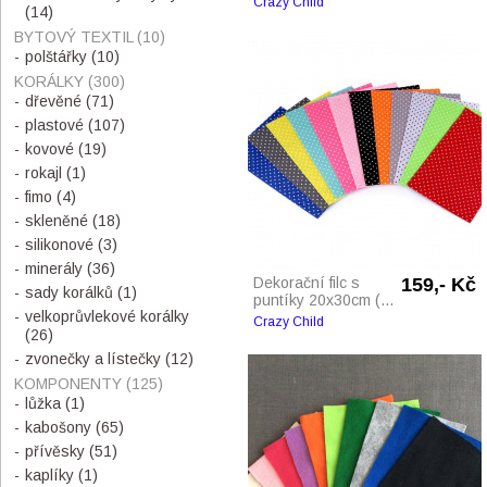
Crazy Child
(14)
BYTOVÝ TEXTIL
(10)
polštářky
(10)
KORÁLKY
(300)
dřevěné
(71)
plastové
(107)
kovové
(19)
rokajl
(1)
fimo
(4)
skleněné
(18)
silikonové
(3)
minerály
(36)
Dekorační filc s
159,- Kč
sady korálků
(1)
puntíky 20x30cm (...
velkoprůvlekové korálky
Crazy Child
(26)
zvonečky a lístečky
(12)
KOMPONENTY
(125)
lůžka
(1)
kabošony
(65)
přívěsky
(51)
kaplíky
(1)