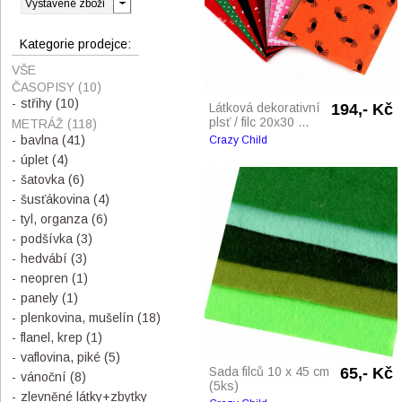
Kategorie prodejce:
VŠE
ČASOPISY
(10)
střihy
(10)
Látková dekorativní
194,- Kč
plsť / filc 20x30 ...
METRÁŽ
(118)
bavlna
(41)
Crazy Child
úplet
(4)
šatovka
(6)
šusťákovina
(4)
tyl, organza
(6)
podšívka
(3)
hedvábí
(3)
neopren
(1)
panely
(1)
plenkovina, mušelín
(18)
flanel, krep
(1)
vaflovina, piké
(5)
Sada filců 10 x 45 cm
65,- Kč
vánoční
(8)
(5ks)
zlevněné látky+zbytky