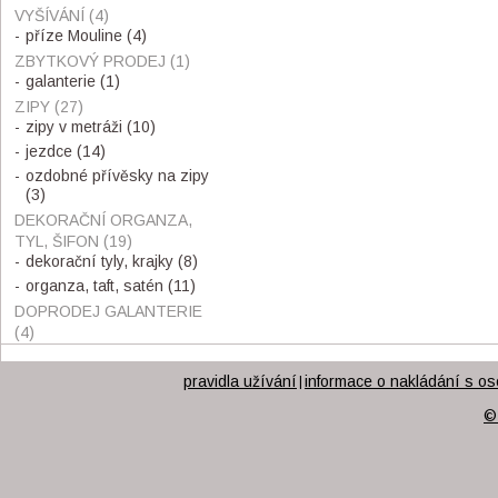
VYŠÍVÁNÍ
(4)
příze Mouline
(4)
ZBYTKOVÝ PRODEJ
(1)
galanterie
(1)
ZIPY
(27)
zipy v metráži
(10)
jezdce
(14)
ozdobné přívěsky na zipy
(3)
DEKORAČNÍ ORGANZA,
TYL, ŠIFON
(19)
dekorační tyly, krajky
(8)
organza, taft, satén
(11)
DOPRODEJ GALANTERIE
(4)
pravidla užívání
informace o nakládání s os
|
©