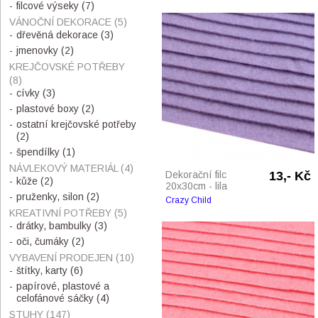
filcové výseky
(7)
VÁNOČNÍ DEKORACE
(5)
dřevěná dekorace
(3)
jmenovky
(2)
KREJČOVSKÉ POTŘEBY
(8)
cívky
(3)
plastové boxy
(2)
ostatní krejčovské potřeby
(2)
špendílky
(1)
NÁVLEKOVÝ MATERIÁL
(4)
Dekorační filc
13,- Kč
kůže
(2)
20x30cm - lila
pruženky, silon
(2)
Crazy Child
KREATIVNÍ POTŘEBY
(5)
drátky, bambulky
(3)
oči, čumáky
(2)
VYBAVENÍ PRODEJEN
(10)
štítky, karty
(6)
papírové, plastové a
celofánové sáčky
(4)
STUHY
(147)