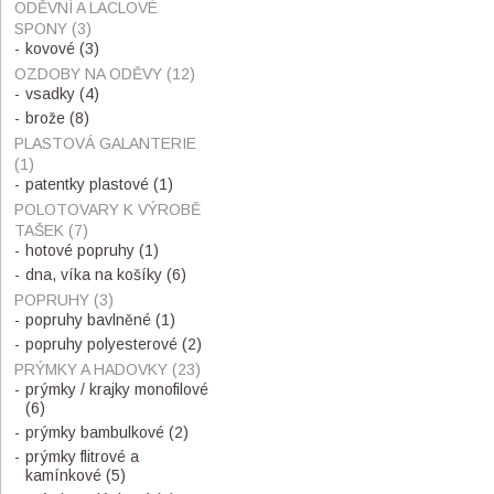
ODĚVNÍ A LACLOVÉ
SPONY
(3)
kovové
(3)
OZDOBY NA ODĚVY
(12)
vsadky
(4)
brože
(8)
PLASTOVÁ GALANTERIE
(1)
patentky plastové
(1)
POLOTOVARY K VÝROBĚ
TAŠEK
(7)
hotové popruhy
(1)
dna, víka na košíky
(6)
POPRUHY
(3)
popruhy bavlněné
(1)
popruhy polyesterové
(2)
PRÝMKY A HADOVKY
(23)
prýmky / krajky monofilové
(6)
prýmky bambulkové
(2)
prýmky flitrové a
kamínkové
(5)