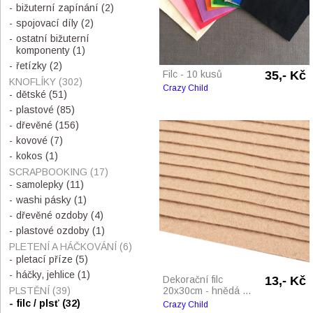
bižuterní zapínání
(2)
spojovací díly
(2)
ostatní bižuterní
komponenty
(1)
řetízky
(2)
Filc - 10 kusů
35,- Kč
KNOFLÍKY
(302)
Crazy Child
dětské
(51)
plastové
(85)
dřevěné
(156)
kovové
(7)
kokos
(1)
SCRAPBOOKING
(17)
samolepky
(11)
washi pásky
(1)
dřevěné ozdoby
(4)
plastové ozdoby
(1)
PLETENÍ A HÁČKOVÁNÍ
(6)
pletací příze
(5)
háčky, jehlice
(1)
Dekorační filc
13,- Kč
PLSTĚNÍ
(39)
20x30cm - hnědá ...
filc / plsť
(32)
Crazy Child