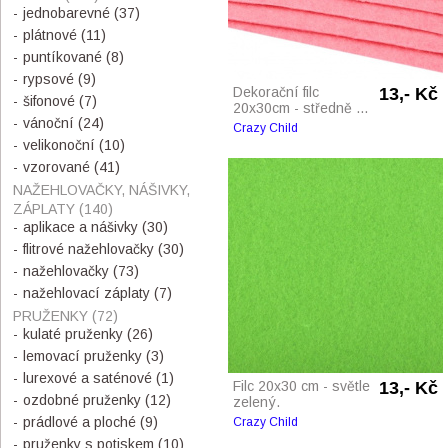
jednobarevné
(37)
plátnové
(11)
puntíkované
(8)
rypsové
(9)
Dekorační filc
13,- Kč
šifonové
(7)
20x30cm - středně ...
vánoční
(24)
Crazy Child
velikonoční
(10)
vzorované
(41)
NAŽEHLOVAČKY, NÁŠIVKY,
ZÁPLATY
(140)
aplikace a nášivky
(30)
flitrové nažehlovačky
(30)
nažehlovačky
(73)
nažehlovací záplaty
(7)
PRUŽENKY
(72)
kulaté pruženky
(26)
lemovací pruženky
(3)
lurexové a saténové
(1)
Filc 20x30 cm - světle
13,- Kč
ozdobné pruženky
(12)
zelený.
prádlové a ploché
(9)
Crazy Child
pruženky s potiskem
(10)