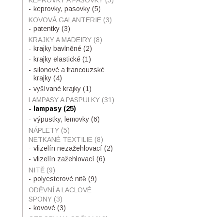
KEPROVKY A PASOVKY
(5)
keprovky, pasovky
(5)
KOVOVÁ GALANTERIE
(3)
patentky
(3)
KRAJKY A MADEIRY
(8)
krajky bavlněné
(2)
krajky elastické
(1)
silonové a francouzské
krajky
(4)
vyšívané krajky
(1)
LAMPASY A PASPULKY
(31)
lampasy
(25)
výpustky, lemovky
(6)
NÁPLETY
(5)
NETKANÉ TEXTILIE
(8)
vlizelín nezažehlovací
(2)
vlizelín zažehlovací
(6)
NITĚ
(9)
polyesterové nitě
(9)
ODĚVNÍ A LACLOVÉ
SPONY
(3)
kovové
(3)