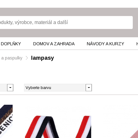
 DOPLŇKY
DOMOV A ZAHRADA
NÁVODY A KURZY
lampasy
 a paspulky