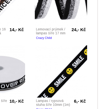
e 16
14,- Kč
Lemovací prýmek /
24,- Kč
á
lampas šíře 17 mm
Crazy Child
 šíře
10,- Kč
Lampas / rypsová
6,- Kč
stuha šíře 10mm (1m)