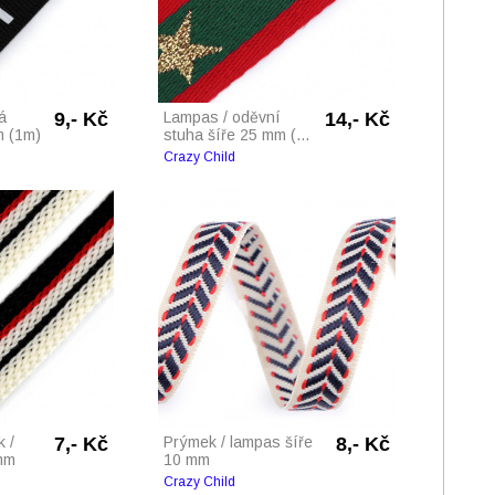
á
9,- Kč
Lampas / oděvní
14,- Kč
m (1m)
stuha šíře 25 mm (...
Crazy Child
 /
7,- Kč
Prýmek / lampas šíře
8,- Kč
mm
10 mm
Crazy Child