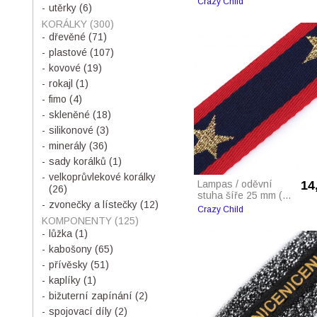
Crazy Child
utěrky
(6)
KORÁLKY
(300)
dřevěné
(71)
plastové
(107)
kovové
(19)
rokajl
(1)
fimo
(4)
skleněné
(18)
silikonové
(3)
minerály
(36)
sady korálků
(1)
velkoprůvlekové korálky
Lampas / oděvní
14
(26)
stuha šíře 25 mm (...
zvonečky a lístečky
(12)
Crazy Child
KOMPONENTY
(125)
lůžka
(1)
kabošony
(65)
přívěsky
(51)
kaplíky
(1)
bižuterní zapínání
(2)
spojovací díly
(2)