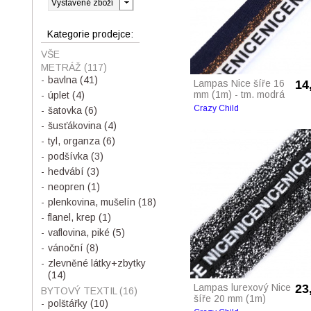
Kategorie prodejce:
VŠE
METRÁŽ
(117)
bavlna
(41)
Lampas Nice šíře 16
14
mm (1m) - tm. modrá
úplet
(4)
Crazy Child
šatovka
(6)
šusťákovina
(4)
tyl, organza
(6)
podšívka
(3)
hedvábí
(3)
neopren
(1)
plenkovina, mušelín
(18)
flanel, krep
(1)
vaflovina, piké
(5)
vánoční
(8)
zlevněné látky+zbytky
(14)
Lampas lurexový Nice
23
BYTOVÝ TEXTIL
(16)
šíře 20 mm (1m)
polštářky
(10)