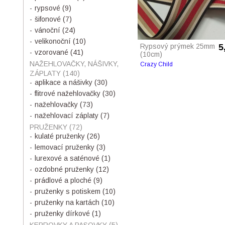
rypsové
(9)
šifonové
(7)
vánoční
(24)
velikonoční
(10)
Rypsový prýmek 25mm
5
vzorované
(41)
(10cm)
NAŽEHLOVAČKY, NÁŠIVKY,
Crazy Child
ZÁPLATY
(140)
aplikace a nášivky
(30)
flitrové nažehlovačky
(30)
nažehlovačky
(73)
nažehlovací záplaty
(7)
PRUŽENKY
(72)
kulaté pruženky
(26)
lemovací pruženky
(3)
lurexové a saténové
(1)
ozdobné pruženky
(12)
prádlové a ploché
(9)
pruženky s potiskem
(10)
pruženky na kartách
(10)
pruženky dírkové
(1)