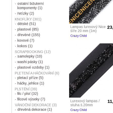
ostatní bižuterní
komponenty
(1)
řetízky
(2)
KNOFLÍKY
(301)
dětské
(51)
Lampas lurexový Nice
23
plastové
(85)
šíře 20 mm (1m)
dřevěné
(155)
Crazy Child
kovové
(7)
kokos
(1)
SCRAPBOOKING
(12)
samolepky
(10)
washi pásky
(1)
plastové ozdoby
(1)
PLETENÍ A HÁČKOVÁNÍ
(6)
pletací příze
(5)
háčky, jehlice
(1)
PLSTĚNÍ
(39)
filc / plsť
(32)
filcové výseky
(7)
Lurexový lampas /
11
VÁNOČNÍ DEKORACE
(3)
stuha š.20mm
dřevěná dekorace
(1)
Crazy Child