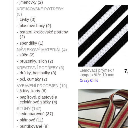
jmenovky
(2)
KREJČOVSKÉ POTŘEBY
(8)
cívky
(3)
plastové boxy
(2)
ostatní krejčovské potřeby
(2)
špendílky
(1)
NÁVLEKOVÝ MATERIÁL
(4)
kůže
(2)
pruženky, silon
(2)
KREATIVNÍ POTŘEBY
(5)
Lemovací prýmek /
7
drátky, bambulky
(3)
lampas šíře 10 mm
oči, čumáky
(2)
Crazy Child
VYBAVENÍ PRODEJEN
(10)
štítky, karty
(6)
papírové, plastové a
celofánové sáčky
(4)
STUHY
(147)
jednobarevné
(37)
plátnové
(11)
puntíkované
(8)