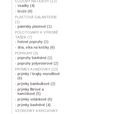
OZDOBY NA ODĚVY
(12)
vsadky
(4)
brože
(8)
PLASTOVÁ GALANTERIE
(1)
patentky plastové
(1)
POLOTOVARY K VÝROBĚ
TAŠEK
(7)
hotové popruhy
(1)
dna, víka na košíky
(6)
POPRUHY
(3)
popruhy bavlněné
(1)
popruhy polyesterové
(2)
PRÝMKY A HADOVKY
(23)
prýmky / krajky monofilové
(6)
prýmky bambulkové
(2)
prýmky flitrové a
kamínkové
(5)
prýmky volánkové
(6)
prýmky bavlněné
(4)
VZOROVKY A KROJOVKY