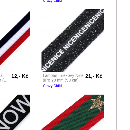
Crazy Child
vá
12,- Kč
Lampas lurexový Nice
21,- Kč
(...
šíře 20 mm (90 cm)
Crazy Child