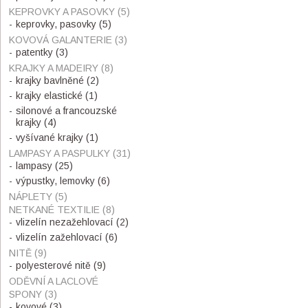
KEPROVKY A PASOVKY
(5)
keprovky, pasovky
(5)
KOVOVÁ GALANTERIE
(3)
patentky
(3)
KRAJKY A MADEIRY
(8)
krajky bavlněné
(2)
krajky elastické
(1)
silonové a francouzské
krajky
(4)
vyšívané krajky
(1)
LAMPASY A PASPULKY
(31)
lampasy
(25)
výpustky, lemovky
(6)
NÁPLETY
(5)
NETKANÉ TEXTILIE
(8)
vlizelín nezažehlovací
(2)
vlizelín zažehlovací
(6)
NITĚ
(9)
polyesterové nitě
(9)
ODĚVNÍ A LACLOVÉ
SPONY
(3)
kovové
(3)