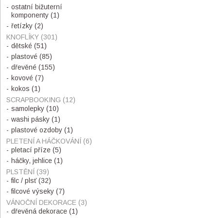
ostatní bižuterní
komponenty
(1)
řetízky
(2)
KNOFLÍKY
(301)
dětské
(51)
plastové
(85)
dřevěné
(155)
kovové
(7)
kokos
(1)
SCRAPBOOKING
(12)
samolepky
(10)
washi pásky
(1)
plastové ozdoby
(1)
PLETENÍ A HÁČKOVÁNÍ
(6)
pletací příze
(5)
háčky, jehlice
(1)
PLSTĚNÍ
(39)
filc / plsť
(32)
filcové výseky
(7)
VÁNOČNÍ DEKORACE
(3)
dřevěná dekorace
(1)