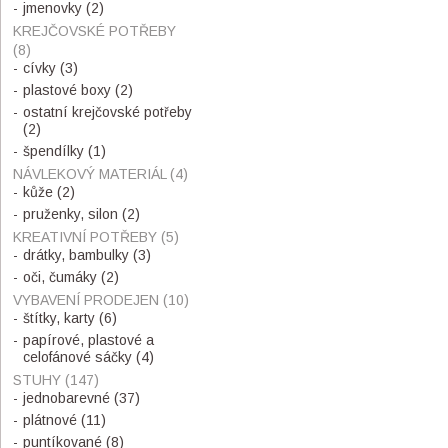
jmenovky
(2)
KREJČOVSKÉ POTŘEBY
(8)
cívky
(3)
plastové boxy
(2)
ostatní krejčovské potřeby
(2)
špendílky
(1)
NÁVLEKOVÝ MATERIÁL
(4)
kůže
(2)
pruženky, silon
(2)
KREATIVNÍ POTŘEBY
(5)
drátky, bambulky
(3)
oči, čumáky
(2)
VYBAVENÍ PRODEJEN
(10)
štítky, karty
(6)
papírové, plastové a
celofánové sáčky
(4)
STUHY
(147)
jednobarevné
(37)
plátnové
(11)
puntíkované
(8)