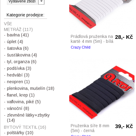
Kategorie prodejce:
VŠE
METRÁŽ
(117)
bavlna
(41)
Prádlová pruženka na
28,- Kč
kartě 4 mm (5m) - bílá
úplet
(4)
Crazy Child
šatovka
(6)
šusťákovina
(4)
tyl, organza
(6)
podšívka
(3)
hedvábí
(3)
neopren
(1)
plenkovina, mušelín
(18)
flanel, krep
(1)
vaflovina, piké
(5)
vánoční
(8)
zlevněné látky+zbytky
(14)
Pruženka šíře 8 mm
39,- Kč
BYTOVÝ TEXTIL
(16)
(5m) - černá
polštářky
(10)