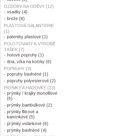
OZDOBY NA ODĚVY
(12)
vsadky
(4)
brože
(8)
PLASTOVÁ GALANTERIE
(1)
patentky plastové
(1)
POLOTOVARY K VÝROBĚ
TAŠEK
(7)
hotové popruhy
(1)
dna, víka na košíky
(6)
POPRUHY
(3)
popruhy bavlněné
(1)
popruhy polyesterové
(2)
PRÝMKY A HADOVKY
(23)
prýmky / krajky monofilové
(6)
prýmky bambulkové
(2)
prýmky flitrové a
kamínkové
(5)
prýmky volánkové
(6)
prýmky bavlněné
(4)