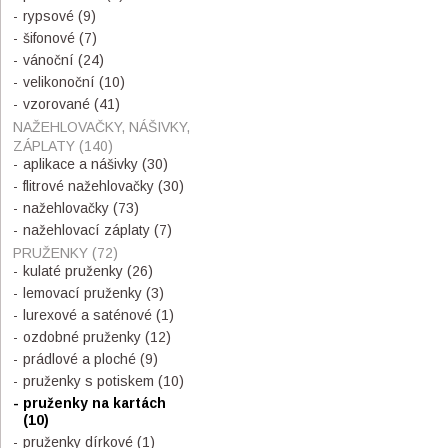
rypsové
(9)
šifonové
(7)
vánoční
(24)
velikonoční
(10)
vzorované
(41)
NAŽEHLOVAČKY, NÁŠIVKY,
ZÁPLATY
(140)
aplikace a nášivky
(30)
flitrové nažehlovačky
(30)
nažehlovačky
(73)
nažehlovací záplaty
(7)
PRUŽENKY
(72)
kulaté pruženky
(26)
lemovací pruženky
(3)
lurexové a saténové
(1)
ozdobné pruženky
(12)
prádlové a ploché
(9)
pruženky s potiskem
(10)
pruženky na kartách
(10)
pruženky dírkové
(1)