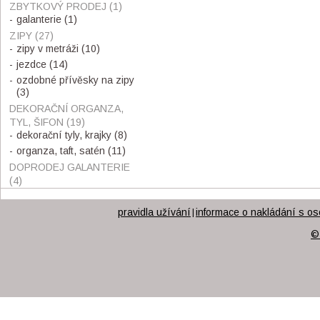
ZBYTKOVÝ PRODEJ
(1)
galanterie
(1)
ZIPY
(27)
zipy v metráži
(10)
jezdce
(14)
ozdobné přívěsky na zipy
(3)
DEKORAČNÍ ORGANZA,
TYL, ŠIFON
(19)
dekorační tyly, krajky
(8)
organza, taft, satén
(11)
DOPRODEJ GALANTERIE
(4)
pravidla užívání
informace o nakládání s os
|
©