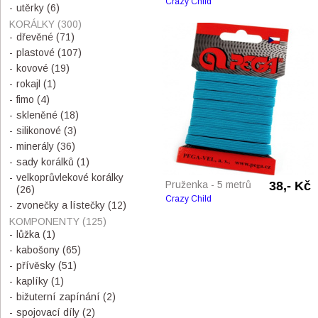
Crazy Child
utěrky
(6)
KORÁLKY
(300)
dřevěné
(71)
plastové
(107)
kovové
(19)
rokajl
(1)
fimo
(4)
skleněné
(18)
silikonové
(3)
minerály
(36)
sady korálků
(1)
velkoprůvlekové korálky
Pruženka - 5 metrů
38,- Kč
(26)
Crazy Child
zvonečky a lístečky
(12)
KOMPONENTY
(125)
lůžka
(1)
kabošony
(65)
přívěsky
(51)
kaplíky
(1)
bižuterní zapínání
(2)
spojovací díly
(2)