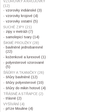
VZOROVKY A KROJOVKY
(12)
vzorovky indiánské
(3)
vzorovky krojové
(4)
vzorovky ostatní
(5)
SUCHÉ ZIPY
(21)
zipy v metráži
(7)
samolepicí tvary
(14)
ŠIKMÉ PROUŽKY
(28)
bavlněné jednobarevné
(22)
koženkové a lurexové
(1)
polyesterové vzorované
(5)
ŠŇŮRY A TKANIČKY
(26)
šňůry bavlněné
(12)
šňůry polyesterové
(10)
šňůry do mikin hotové
(4)
TŘÁSNĚ A STŘAPCE
(2)
třásně
(2)
VYŠÍVÁNÍ
(4)
příze Mouline
(4)