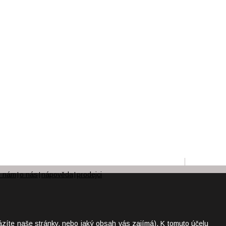
e nám
o nás
nápověda
prodejci
|
|
|
ázíte naše stránky, nebo jaký obsah vás zajímá). K tomuto účelu