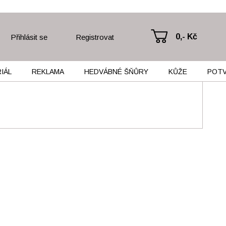
0,- Kč
Přihlásit se
Registrovat
IÁL
REKLAMA
HEDVÁBNÉ ŠŇŮRY
KŮŽE
POT