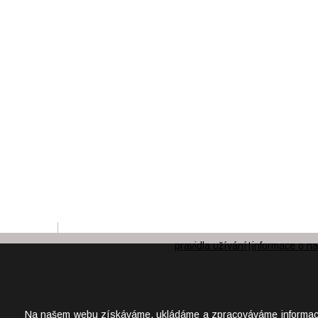
pravidla užívání
informace o na
|
Na našem webu získáváme, ukládáme a zpracováváme informace o j