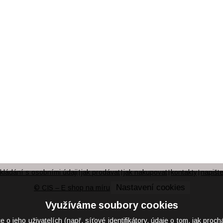
kládání s osobními údaji
jak prodávat
jak nakupovat
kontakty
napišt
|
|
|
|
Nastavení cookies
© CIS – E shop na míru
Využíváme soubory cookies
eho uživatelích (např. síťové identifikátory, údaje o tom, jak proch