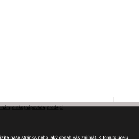
e nám
o nás
nápověda
prodejci
|
|
|
ázíte naše stránky, nebo jaký obsah vás zajímá). K tomuto účelu