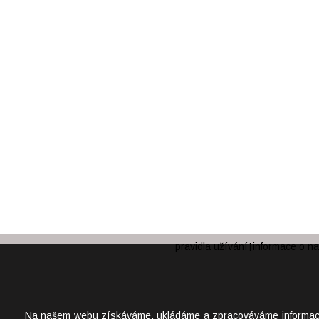
pravidla užívání
informace o na
|
Na našem webu získáváme, ukládáme a zpracováváme informace o j