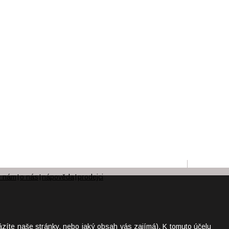
e nám
o nás
nápověda
prodejci
|
|
|
ázíte naše stránky, nebo jaký obsah vás zajímá). K tomuto účelu