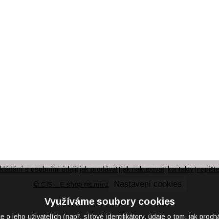
kládání s osobními údaji
jak prodávat
jak nakupovat
kontakty
napišt
|
|
|
|
Nastavení cookies
© CIS – E shop na míru
Využíváme soubory cookies
eho uživatelích (např. síťové identifikátory, údaje o tom, jak proch