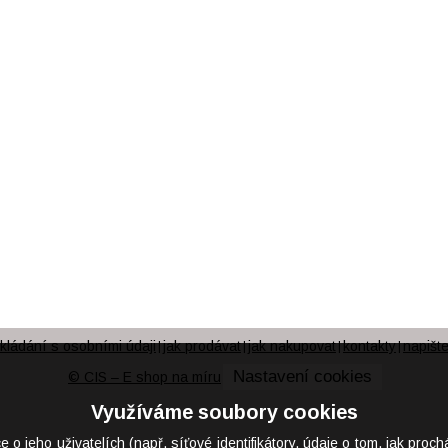
kládání s osobními údaji
jak prodávat
jak nakupovat
kontakty
napišt
|
|
|
|
Nastavení cookies
© CIS – E shop na míru
Využíváme soubory cookies
eho uživatelích (např. síťové identifikátory, údaje o tom, jak proch