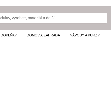
 DOPLŇKY
DOMOV A ZAHRADA
NÁVODY A KURZY