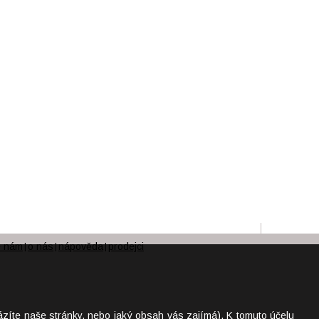
e nám
o nás
nápověda
prodejci
|
|
|
ázíte naše stránky, nebo jaký obsah vás zajímá). K tomuto účelu