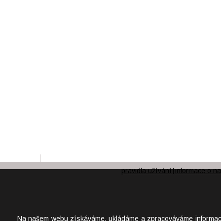
pravidla užívání
informace o na
|
Na našem webu získáváme, ukládáme a zpracováváme informace o j