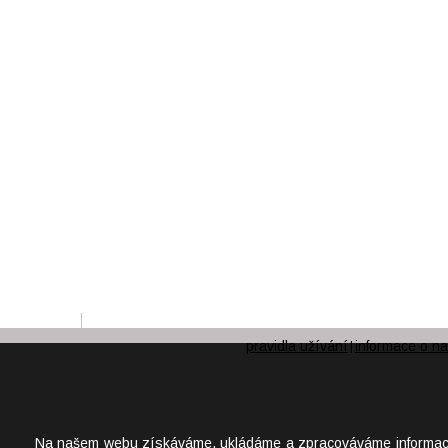
pravidla užívání
informace o na
|
Na našem webu získáváme, ukládáme a zpracováváme informace o j