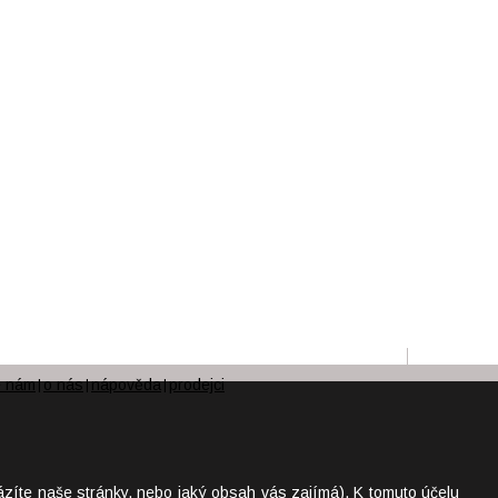
e nám
o nás
nápověda
prodejci
|
|
|
ázíte naše stránky, nebo jaký obsah vás zajímá). K tomuto účelu