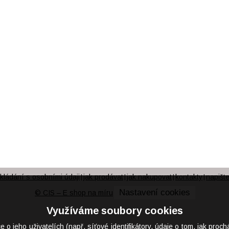
kládání s osobními údaji
jak prodávat
jak nakupovat
kontakty
napišt
|
|
|
|
Nastavení cookies
© CIS – E shop na míru
Využíváme soubory cookies
eho uživatelích (např. síťové identifikátory, údaje o tom, jak proch