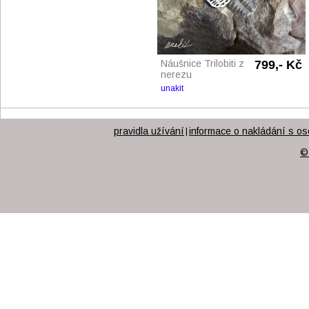
Náušnice Trilobiti z
799,- Kč
nerezu
unakit
pravidla užívání
informace o nakládání s os
|
©