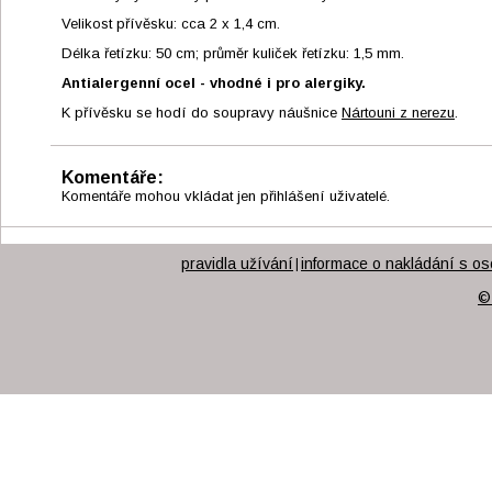
Velikost přívěsku: cca 2 x 1,4 cm.
Délka řetízku: 50 cm; průměr kuliček řetízku: 1,5 mm.
Antialergenní ocel - vhodné i pro alergiky.
K přívěsku se hodí do soupravy náušnice
Nártouni z nerezu
.
Komentáře:
Komentáře mohou vkládat jen přihlášení uživatelé.
pravidla užívání
informace o nakládání s os
|
©