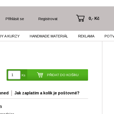
0,- Kč
Přihlásit se
Registrovat
Y A KURZY
HANDMADE MATERIÁL
REKLAMA
POT
PŘIDAT DO KOŠÍKU
Ks
hned
Jak zaplatím a kolik je poštovné?
a