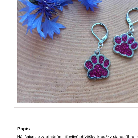
Popis
Náušnice se zapínáním - třpytivé přívěšky, kroužky starostříbro, z