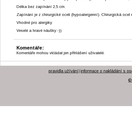
Délka bez zapínání 2,5 cm.
Zapínání je z chirurgické oceli (hypoalergenní). Chirurgická oce
Vhodné pro alergiky.
Veselé a hravé náušky:-))
Komentáře:
Komentáře mohou vkládat jen přihlášení uživatelé.
pravidla užívání
informace o nakládání s os
|
©