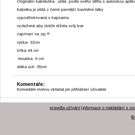
Originální kabeluška , ušitá podle svého střihu s autorskou aplika
Kabelka je ušitá z černé pevnější bavlněné látky .
vypodšivkovaná s kapsama
vyztužená aby dobře držela svůj tvar
zapínaní na zip !!!
výśka- 33cm
šířka-44 cm
hloubka- 6 cm
délka uch -55cm
Komentáře:
Komentáře mohou vkládat jen přihlášení uživatelé.
pravidla užívání
informace o nakládání s os
|
©