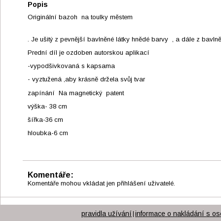
Popis
Originální bazoh na toulky městem
. Je ušitý z pevnější bavlněné látky hnědé barvy , a dále z bavlně
Prední díl je ozdoben autorskou aplikací
-vypodšivkovaná s kapsama
- vyztužená ,aby krásně držela svůj tvar
zapínání Na magnetický patent
výška- 38 cm
šířka-36 cm
hloubka-6 cm
Komentáře:
Komentáře mohou vkládat jen přihlášení uživatelé.
pravidla užívání
informace o nakládání s os
|