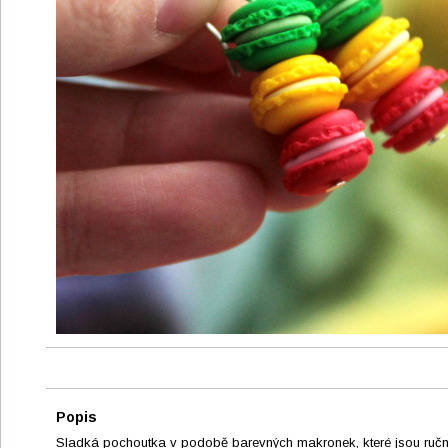
Popis
Sladká pochoutka v podobě barevných makronek, které jsou ruč