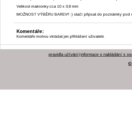
Velikost makronky:cca 10 x 0,8 mm
MOŽNOST VÝBĚRU BAREV!! :) stačí připsat do poznámky pod 
Komentáře:
Komentáře mohou vkládat jen přihlášení uživatelé.
pravidla užívání
informace o nakládání s os
|
©