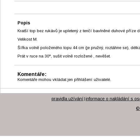
Popis
Kratší top bez rukávů je upletený z tenčí bavlněné duhové příz
Velikost M.
Šířka volně položeného topu 44 cm (je pružný, roztáhne se), délk
Prát v ruce na 30°, sušit volně rozložené , nevěšet.
Komentáře:
Komentáře mohou vkládat jen přihlášení uživatelé.
pravidla užívání
informace o nakládání s os
|
©