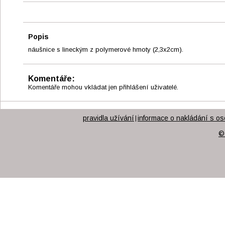
Popis
náušnice s lineckým z polymerové hmoty (2,3x2cm).
Komentáře:
Komentáře mohou vkládat jen přihlášení uživatelé.
pravidla užívání
informace o nakládání s os
|
©