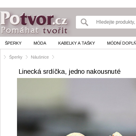
ŠPERKY
MÓDA
KABELKY A TAŠKY
MÓDNÍ DOPL
Šperky
Náušnice
Linecká srdíčka, jedno nakousnuté