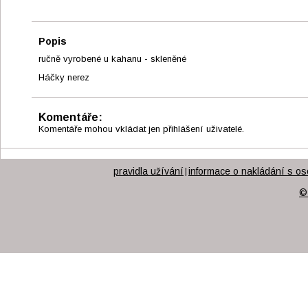
Popis
ručně vyrobené u kahanu - skleněné
Háčky nerez
Komentáře:
Komentáře mohou vkládat jen přihlášení uživatelé.
pravidla užívání
informace o nakládání s os
|
©