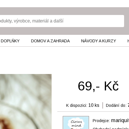
 DOPLŇKY
DOMOV A ZAHRADA
NÁVODY A KURZY
69,- Kč
10 ks
K dispozici:
Dodání do:
mariqui
Prodejce: