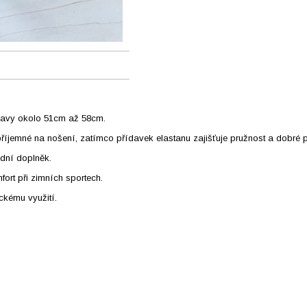
hlavy okolo 51cm až 58cm.
íjemné na nošení, zatímco přídavek elastanu zajišťuje pružnost a dobré př
ódní doplněk.
fort při zimních sportech.
ckému využití.