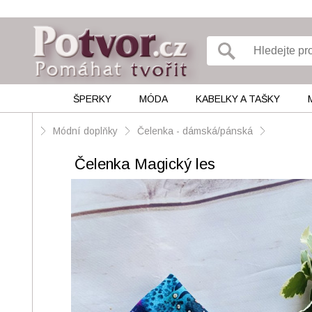
ŠPERKY
MÓDA
KABELKY A TAŠKY
Módní doplňky
Čelenka - dámská/pánská
Čelenka Magický les