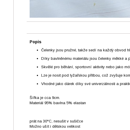
Popis
Čelenky jsou pružné, takže sedí na každý obvod 
Díky bavlněnému materiálu jsou čelenky měkké a př
Skvělé pro běhání, sportovní aktivity nebo jako m
Lze je nosit pod lyžařskou přilbou, což zvyšuje kom
Vhodné jako dárek díky své univerzálnosti a prakti
Šířka je cca 9cm.
Materiál 95% bavlna 5% elastan
prát na 30°C, nesušit v sušičce
Možno ušít i dětskou velikost