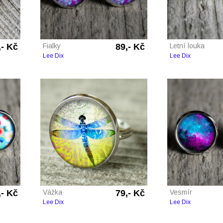
,- Kč
Fialky
89,- Kč
Letní louka
Lee Dix
Lee Dix
,- Kč
Vážka
79,- Kč
Vesmír
Lee Dix
Lee Dix