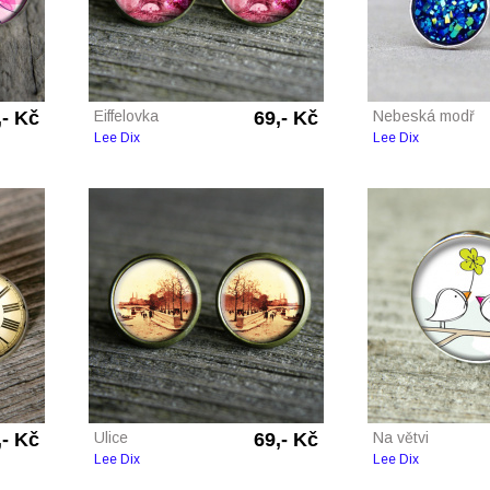
,- Kč
Eiffelovka
69,- Kč
Nebeská modř
Lee Dix
Lee Dix
,- Kč
Ulice
69,- Kč
Na větvi
Lee Dix
Lee Dix