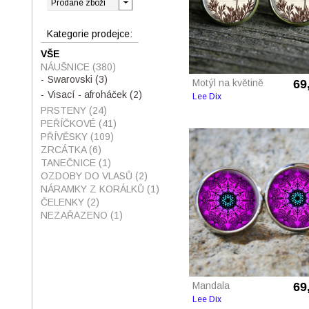
Kategorie prodejce:
VŠE
NÁUŠNICE
(380)
Swarovski
(3)
Motýl na květině
69
Visací - afroháček
(2)
Lee Dix
PRSTENY
(24)
PEŘÍČKOVÉ
(41)
PŘÍVĚSKY
(109)
ZRCÁTKA
(6)
TANEČNICE
(1)
OZDOBY DO VLASŮ
(2)
NÁRAMKY Z KORÁLKŮ
(1)
ČELENKY
(2)
NEZAŘAZENO
(1)
Mandala
69
Lee Dix