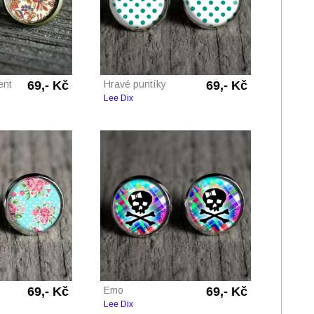
ent
69,- Kč
Hravé puntíky
69,- Kč
Lee Dix
69,- Kč
Emo
69,- Kč
Lee Dix