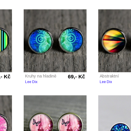
,- Kč
Kruhy na hladině
69,- Kč
Abstraktní
Lee Dix
Lee Dix