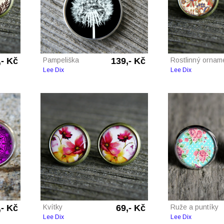
,- Kč
Pampeliška
139,- Kč
Rostlinný ornam
Lee Dix
Lee Dix
,- Kč
Kvítky
69,- Kč
Ruže a puntíky
Lee Dix
Lee Dix