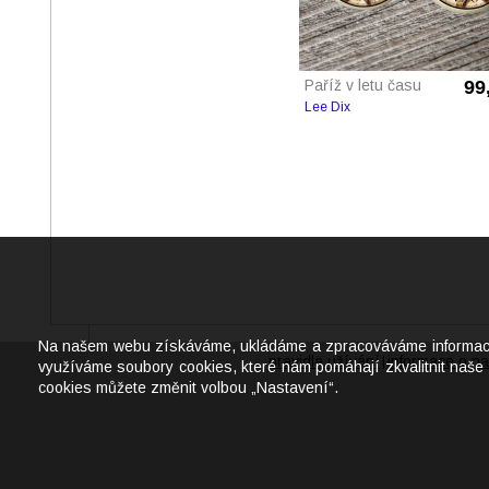
Paříž v letu času
99
Lee Dix
Na našem webu získáváme, ukládáme a zpracováváme informace o j
pravidla užívání
informace o na
|
využíváme soubory cookies, které nám pomáhají zkvalitnit naše 
cookies můžete změnit volbou „Nastavení“.