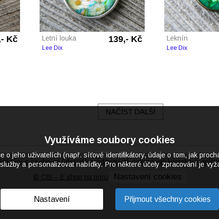
,- Kč
Letní louka
139,- Kč
Leknín
Lee Dix
Lee Dix
NAČÍST DALŠÍ
Využíváme soubory cookies
eho uživatelích (např. síťové identifikátory, údaje o tom, jak proch
kládání s osobními údaji
jak prodávat
jak nakupovat
kontakty
napišt
|
|
|
|
služby a personalizovat nabídky. Pro některé účely zpracování je vyža
Nastavení cookies
© CIS – E shop na míru
Nastavení
Přijmout všechny cookies