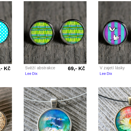
,- Kč
Svěží abstrakce
69,- Kč
V zajetí lásky
Lee Dix
Lee Dix