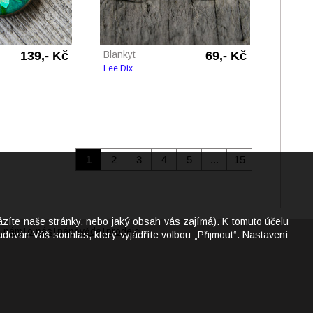
139,- Kč
Blankyt
69,- Kč
Lee Dix
1
2
3
4
5
...
15
ázíte naše stránky, nebo jaký obsah vás zajímá). K tomuto účelu
e nám
o nás
nápověda
prodejci
|
|
|
dován Váš souhlas, který vyjádříte volbou „Přijmout“. Nastavení