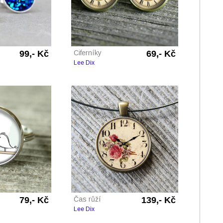
99,- Kč
Ciferníky
69,- Kč
Lee Dix
79,- Kč
Čas růží
139,- Kč
Lee Dix