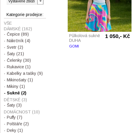
Kategorie prodejce:
VŠE
DÁMSKÉ
(162)
Čepice
(89)
Půlkolová sukně
1 050,- Kč
DUHA
Nákrčník
(4)
GOMI
Svetr
(2)
Šaty
(21)
Čelenky
(30)
Rukavice
(1)
Kabelky a tašky
(9)
Mikinošaty
(1)
Mikiny
(1)
Sukně
(2)
DĚTSKÉ
(3)
Šaty
(3)
DOMÁCNOST
(10)
Puffy
(7)
Polštáře
(2)
Deky
(1)