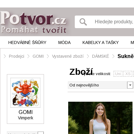
HEDVÁBNÉ ŠŇŮRY
MÓDA
KABELKY A TAŠKY
M
Sukně
Prodejci
GOMI
Vystavené zboží
DÁMSKÉ
Zboží
Vyberte velikosti:
Uni
XS
GOMI
Vimperk