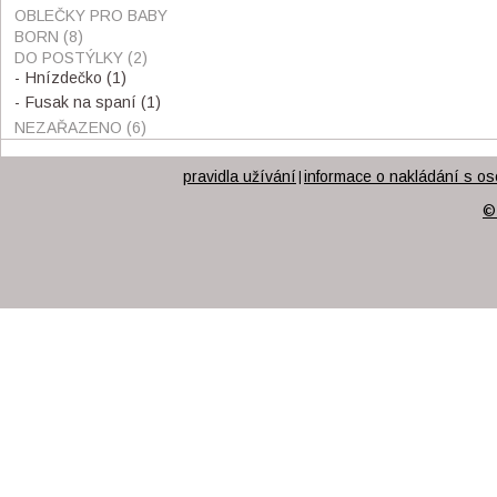
OBLEČKY PRO BABY
BORN
(8)
DO POSTÝLKY
(2)
Hnízdečko
(1)
Fusak na spaní
(1)
NEZAŘAZENO
(6)
pravidla užívání
informace o nakládání s os
|
©