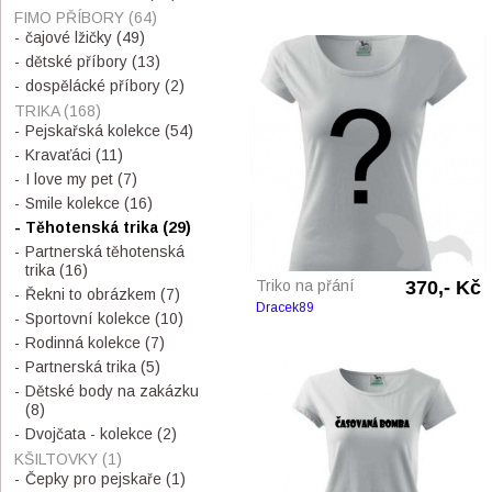
FIMO PŘÍBORY
(64)
čajové lžičky
(49)
dětské příbory
(13)
dospělácké příbory
(2)
TRIKA
(168)
Pejskařská kolekce
(54)
Kravaťáci
(11)
I love my pet
(7)
Smile kolekce
(16)
Těhotenská trika
(29)
Partnerská těhotenská
trika
(16)
Triko na přání
370,- Kč
Řekni to obrázkem
(7)
Dracek89
Sportovní kolekce
(10)
Rodinná kolekce
(7)
Partnerská trika
(5)
Dětské body na zakázku
(8)
Dvojčata - kolekce
(2)
KŠILTOVKY
(1)
Čepky pro pejskaře
(1)