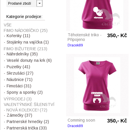
Kategorie prodejce:
VŠE
FIMO NÁDOBÍČKO
(25)
Těhotenské triko -
350,- Kč
Kořenky
(11)
Připojeno
Stojánky na vajíčka
(1)
Dracek89
FIMO BIŽUTERIE
(213)
Náhrdelníky
(35)
Veselé donuty na krk
(6)
Puzetky
(41)
Skrzušáci
(27)
Náušnice
(71)
Fimošáci
(31)
Spony a sponky
(2)
VÝPRODEJ
(3)
VALENTÝNSKÉ ŠÍLENSTVÍ
- NOVÁ KOLEKCE!
(72)
Zámečky
(37)
Comming soon
350,- Kč
Partnerské hrnečky
(2)
Dracek89
Partnerská trička
(33)