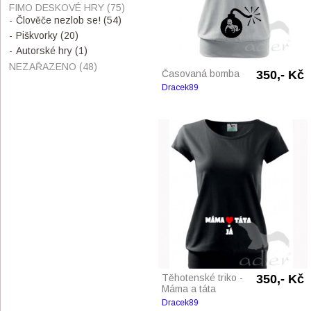
FIMO DESKOVÉ HRY
(75)
Člověče nezlob se!
(54)
Piškvorky
(20)
Autorské hry
(1)
NEZAŘAZENO
(48)
Časovaná bomba
350,- Kč
Dracek89
Těhotenské triko -
350,- Kč
Máma a táta
Dracek89