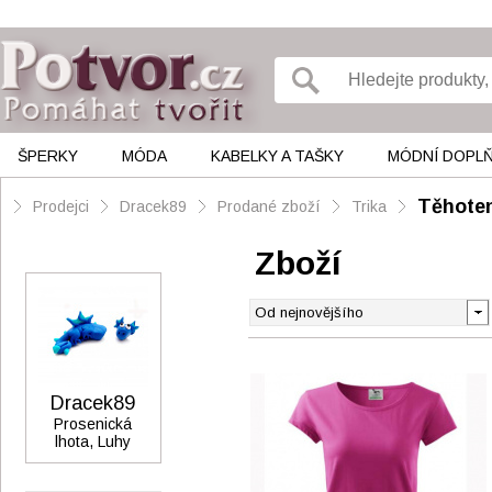
ŠPERKY
MÓDA
KABELKY A TAŠKY
MÓDNÍ DOPL
Těhoten
Prodejci
Dracek89
Prodané zboží
Trika
Zboží
Dracek89
Prosenická
lhota, Luhy