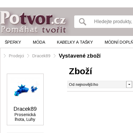
ŠPERKY
MÓDA
KABELKY A TAŠKY
MÓDNÍ DOPL
Vystavené zboží
Prodejci
Dracek89
Zboží
Dracek89
Prosenická
lhota, Luhy