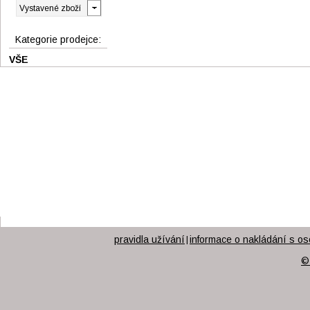
Kategorie prodejce:
VŠE
pravidla užívání
informace o nakládání s os
|
©