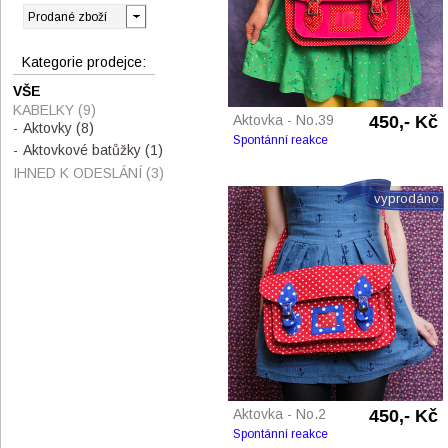
Kategorie prodejce:
VŠE
KABELKY
(9)
Aktovka - No.39
450,- Kč
Aktovky
(8)
Spontánní reakce
Aktovkové batůžky
(1)
IHNED K ODESLÁNÍ
(3)
vyprodáno
Aktovka - No.2
450,- Kč
Spontánní reakce