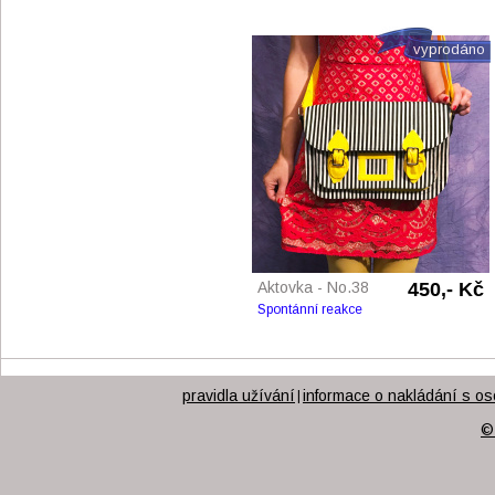
vyprodáno
Aktovka - No.38
450,- Kč
Spontánní reakce
pravidla užívání
informace o nakládání s os
|
©