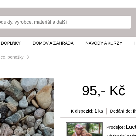
 DOPLŇKY
DOMOV A ZAHRADA
NÁVODY A KURZY
vice, ponožky
95,- Kč
1 ks
i
K dispozici:
Dodání do:
Luc
Prodejce: