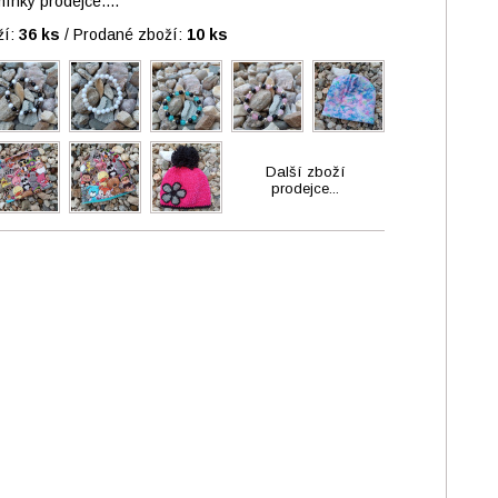
nky prodejce....
ží:
36 ks
/
Prodané zboží:
10 ks
Další zboží
prodejce...