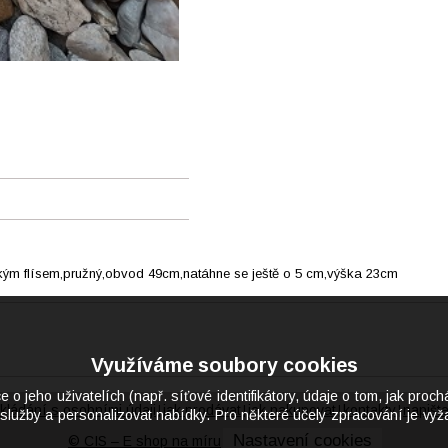
ěkkým flísem,pružný,obvod 49cm,natáhne se ještě o 5 cm,výška 23cm
Využíváme soubory cookies
eho uživatelích (např. síťové identifikátory, údaje o tom, jak proch
kládání s osobními údaji
jak prodávat
jak nakupovat
kontakty
napišt
|
|
|
|
služby a personalizovat nabídky. Pro některé účely zpracování je vyža
Nastavení cookies
© CIS – E shop na míru