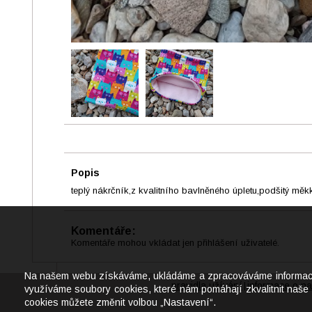
Popis
teplý nákrčník,z kvalitního bavlněného úpletu,podšitý m
Komentáře:
Komentáře mohou vkládat jen přihlášení uživatelé.
Na našem webu získáváme, ukládáme a zpracováváme informace o j
pravidla užívání
informace o na
|
využíváme soubory cookies, které nám pomáhají zkvalitnit naše 
cookies můžete změnit volbou „Nastavení“.