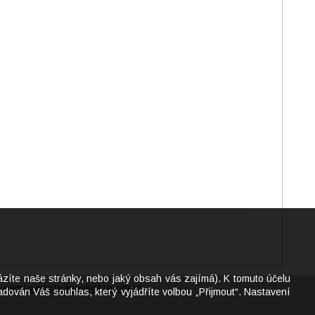
ázíte naše stránky, nebo jaký obsah vás zajímá). K tomuto účelu
e nám
o nás
nápověda
prodejci
|
|
|
dován Váš souhlas, který vyjádříte volbou „Přijmout“. Nastavení