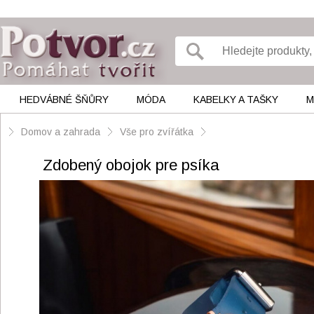
HEDVÁBNÉ ŠŇŮRY
MÓDA
KABELKY A TAŠKY
M
Domov a zahrada
Vše pro zvířátka
Zdobený obojok pre psíka