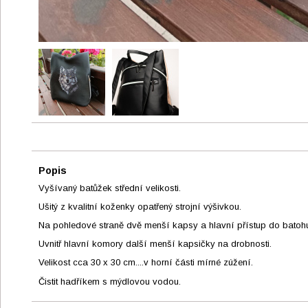
Popis
Vyšívaný batůžek střední velikosti.
Ušitý z kvalitní koženky opatřený strojní výšivkou.
Na pohledové straně dvě menší kapsy a hlavní přístup do batohu j
Uvnitř hlavní komory další menší kapsičky na drobnosti.
Velikost cca 30 x 30 cm....v horní části mírné zúžení.
Čistit hadříkem s mýdlovou vodou.