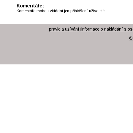
Komentáře:
Komentáře mohou vkládat jen přihlášení uživatelé.
pravidla užívání
informace o nakládání s os
|
©