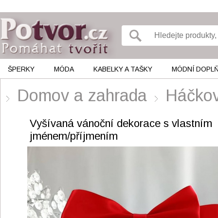
ŠPERKY
MÓDA
KABELKY A TAŠKY
MÓDNÍ DOPL
Domov a zahrada
Háčkov
Vyšívaná vánoční dekorace s vlastním
jménem/příjmením