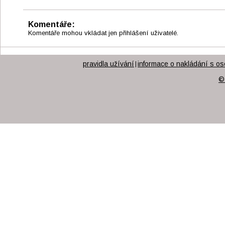
Komentáře:
Komentáře mohou vkládat jen přihlášení uživatelé.
pravidla užívání
informace o nakládání s os
|
©