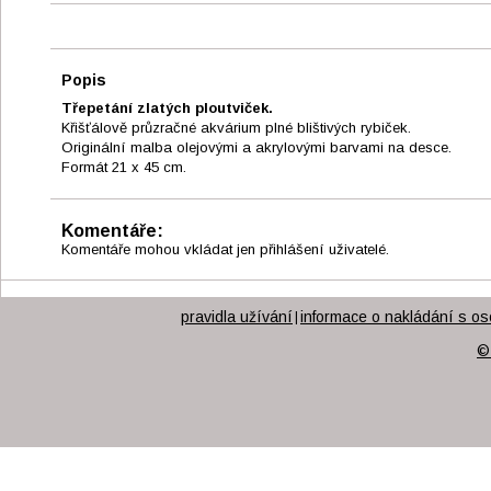
Popis
Třepetání zlatých ploutviček.
Křišťálově průzračné akvárium plné blištivých rybiček.
Originální malba olejovými a akrylovými barvami na desce.
Formát 21 x 45 cm.
Komentáře:
Komentáře mohou vkládat jen přihlášení uživatelé.
pravidla užívání
informace o nakládání s os
|
©