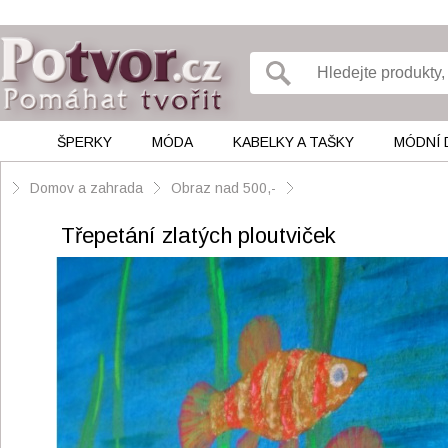
ŠPERKY
MÓDA
KABELKY A TAŠKY
MÓDNÍ 
Domov a zahrada
Obraz nad 500,-
Třepetání zlatých ploutviček