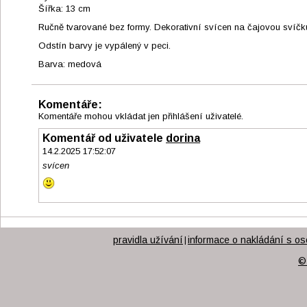
Šířka: 13 cm
Ručně tvarované bez formy. Dekorativní svícen na čajovou svíčk
Odstín barvy je vypálený v peci.
Barva: medová
Komentáře:
Komentáře mohou vkládat jen přihlášení uživatelé.
Komentář od uživatele
dorina
14.2.2025 17:52:07
svícen
pravidla užívání
informace o nakládání s os
|
©