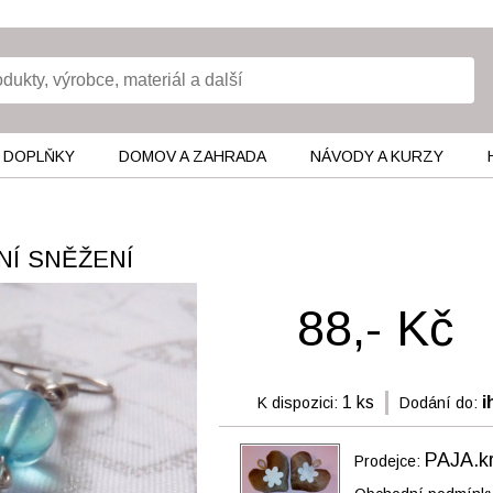
 DOPLŇKY
DOMOV A ZAHRADA
NÁVODY A KURZY
NÍ SNĚŽENÍ
88,- Kč
1 ks
i
K dispozici:
Dodání do:
PAJA.kr
Prodejce: