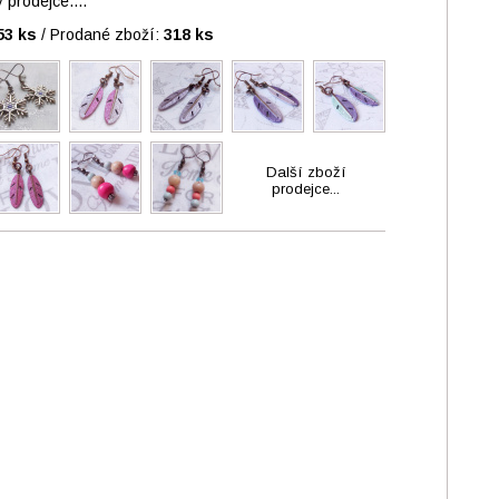
prodejce....
53 ks
/
Prodané zboží:
318 ks
Další zboží
prodejce...