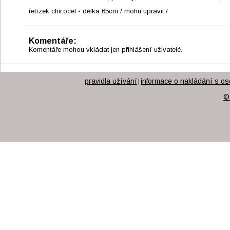
řetízek chir.ocel - délka 65cm / mohu upravit /
Komentáře:
Komentáře mohou vkládat jen přihlášení uživatelé.
pravidla užívání
informace o nakládání s os
|
©