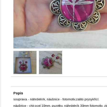
Popis
souprava - náhrdelník, náušnice - fotomotiv,zalito prysykřicí.
náušnice - chir.ocel 10mm, puzetky, náhrdelník 30mm fotomotiv, z