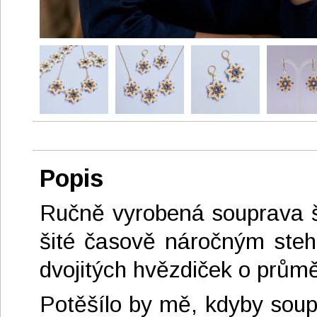
Popis
Ručně vyrobená souprava š
šité časově náročným steh
dvojitých hvězdiček o prů
Potěšílo by mě, kdyby soup