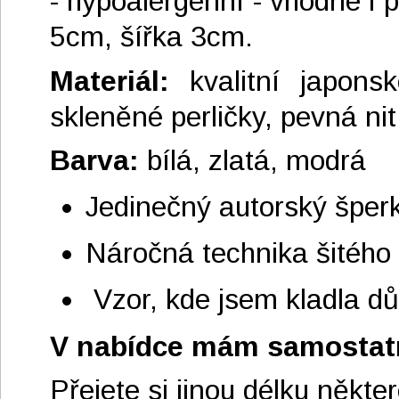
- hypoalergenní - vhodné i 
5cm, šířka 3cm.
Materiál:
kvalitní japonsk
skleněné perličky, pevná ni
Barva:
bílá, zlatá, modrá
Jedinečný autorský šper
Náročná technika šitého
Vzor, kde jsem kladla dů
V nabídce mám samostat
Přejete si jinou délku někt