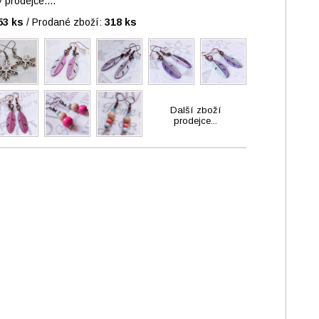
prodejce....
53 ks
/
Prodané zboží:
318 ks
Další zboží
prodejce...