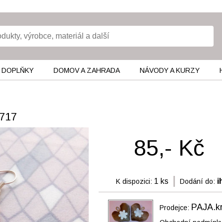
 DOPLŇKY
DOMOV A ZAHRADA
NÁVODY A KURZY
717
85,- Kč
1 ks
i
K dispozici:
Dodání do:
PAJA.kr
Prodejce: