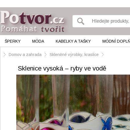
ŠPERKY
MÓDA
KABELKY A TAŠKY
MÓDNÍ DOPL
Domov a zahrada
Skleněné výrobky, kraslice
Sklenice vysoká – ryby ve vodě