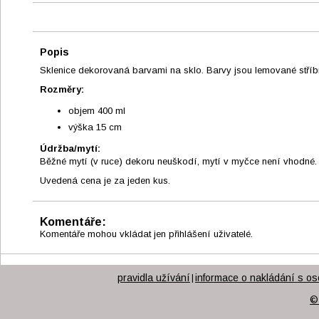
Popis
Sklenice dekorovaná barvami na sklo. Barvy jsou lemované stříbr
Rozměry:
objem 400 ml
výška 15 cm
Údržba/mytí:
Běžné mytí (v ruce) dekoru neuškodí, mytí v myčce není vhodné.
Uvedená cena je za jeden kus.
Komentáře:
Komentáře mohou vkládat jen přihlášení uživatelé.
pravidla užívání
informace o nakládání s os
|
©