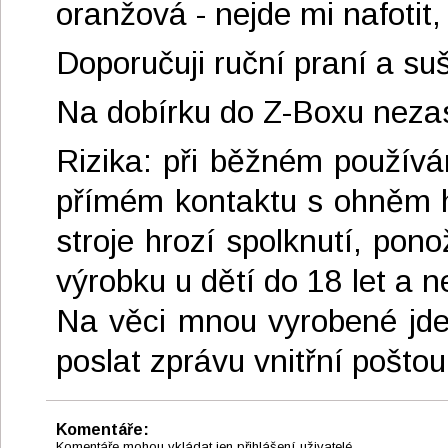
oranžová - nejde mi nafotit
Doporučuji ruční praní a suš
Na dobírku do Z-Boxu neza
Rizika: při běžném používá
přímém kontaktu s ohněm hoř
stroje hrozí spolknutí, po
výrobku u dětí do 18 let a
Na věci mnou vyrobené jde
poslat zprávu vnitřní poštou
Komentáře:
Komentáře mohou vkládat jen přihlášení uživatelé.