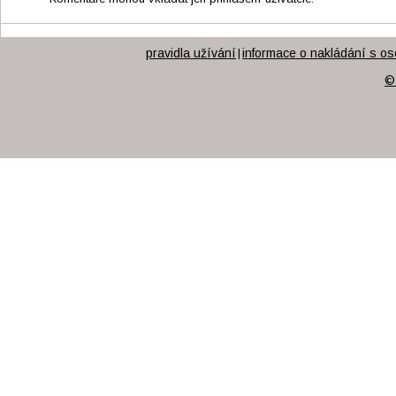
pravidla užívání
informace o nakládání s os
|
©