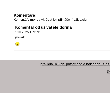
Komentáře:
Komentáře mohou vkládat jen přihlášení uživatelé.
Komentář od uživatele
dorina
13.3.2025 10:11:11
povlak
pravidla užívání
informace o nakládání s os
|
©