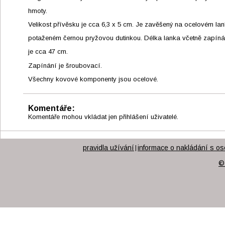
hmoty.
Velikost přívěsku je cca 6,3 x 5 cm. Je zavěšený na ocelovém la
potaženém černou pryžovou dutinkou. Délka lanka včetně zapíná
je cca 47 cm.
Zapínání je šroubovací.
Všechny kovové komponenty jsou ocelové.
Komentáře:
Komentáře mohou vkládat jen přihlášení uživatelé.
pravidla užívání
informace o nakládání s os
|
©