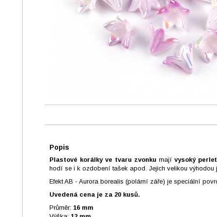
Popis
Plastové korálky ve tvaru zvonku
mají
vysoký perle
hodí se i k ozdobení tašek apod. Jejich velikou výhodou 
Efekt AB - Aurora borealis (polární záře) je speciální p
Uvedená cena je za 20 kusů.
Průměr:
16 mm
Výška:
12 mm