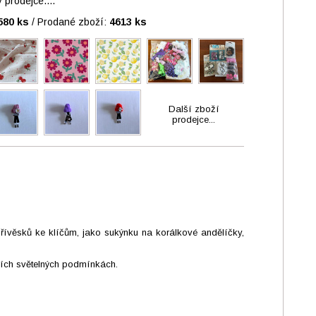
prodejce....
580 ks
/
Prodané zboží:
4613 ks
Další zboží
prodejce...
řívěsků ke klíčům, jako sukýnku na korálkové andělíčky,
lních světelných podmínkách.