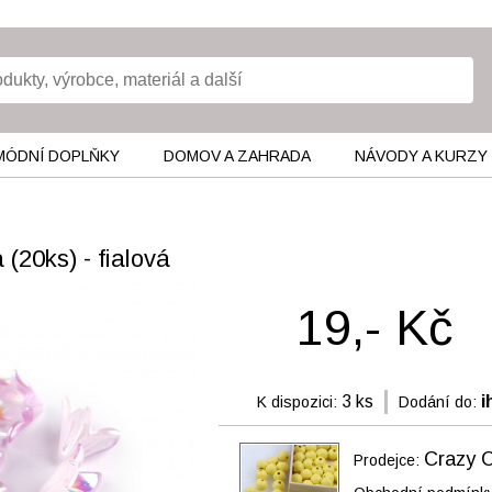
MÓDNÍ DOPLŇKY
DOMOV A ZAHRADA
NÁVODY A KURZY
(20ks) - fialová
19,- Kč
3 ks
i
K dispozici:
Dodání do:
Crazy C
Prodejce: