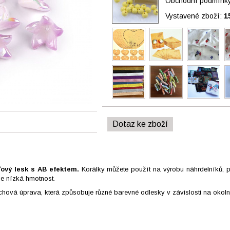
Obchodní podmínky 
Vystavené zboží:
1
Dotaz ke zboží
ťový lesk s AB efektem.
Korálky můžete použít na výrobu náhrdelníků, p
je nízká hmotnost.
ovrchová úprava, která způsobuje různé barevné odlesky v závislosti na oko